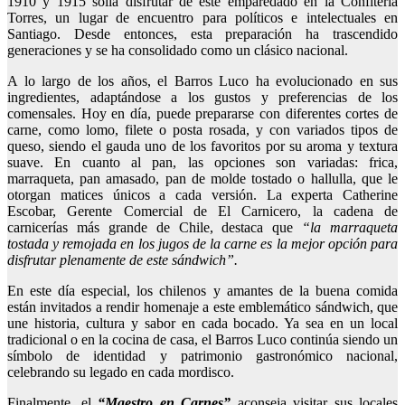
1910 y 1915 solía disfrutar de este emparedado en la Confitería
Torres, un lugar de encuentro para políticos e intelectuales en
Santiago. Desde entonces, esta preparación ha trascendido
generaciones y se ha consolidado como un clásico nacional.
A lo largo de los años, el Barros Luco ha evolucionado en sus
ingredientes, adaptándose a los gustos y preferencias de los
comensales. Hoy en día, puede prepararse con diferentes cortes de
carne, como lomo, filete o posta rosada, y con variados tipos de
queso, siendo el gauda uno de los favoritos por su aroma y textura
suave. En cuanto al pan, las opciones son variadas: frica,
marraqueta, pan amasado, pan de molde tostado o hallulla, que le
otorgan matices únicos a cada versión. La experta Catherine
Escobar, Gerente Comercial de El Carnicero, la cadena de
carnicerías más grande de Chile, destaca que
“la marraqueta
tostada y remojada en los jugos de la carne es la mejor opción para
disfrutar plenamente de este sándwich”.
En este día especial, los chilenos y amantes de la buena comida
están invitados a rendir homenaje a este emblemático sándwich, que
une historia, cultura y sabor en cada bocado. Ya sea en un local
tradicional o en la cocina de casa, el Barros Luco continúa siendo un
símbolo de identidad y patrimonio gastronómico nacional,
celebrando su legado en cada mordisco.
Finalmente, el
“Maestro en Carnes”
aconseja visitar sus locales