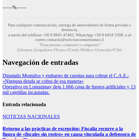
——%——
Para cualquier comunicación, entrega de antecedentes de forma privada o
denuncia,
a través del teléfono +56 9 9841 47462, WhatsApp +56 9 6419 5500, o al
correo contacto@noticiascomunitarias.cl
"Para pensar, comentar y compartir"
@destacar @seguidores #Temuco #Cautin #Malleco #Araucanía #Chile
Navegación de entradas
Diputado Montalva y embargo de cuentas para cobrar el C.A.E.:
«Ninguna deuda se cobra de esa manera»
Operativo en Lonquimay deja 1.666 cajas de fuegos artificiales y 13
mil cajetillas incautadas.
Entrada relacionada
NOTICIAS NACIONALES
Retorno a las prácticas de excepción: Fiscalía recurre a la
figura de «fiscales sin rostro» en causa vinculada a defensora de