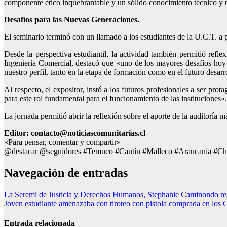
componente ético inquebrantable y un sólido conocimiento técnico y 
Desafíos para las Nuevas Generaciones.
El seminario terminó con un llamado a los estudiantes de la U.C.T. a p
Desde la perspectiva estudiantil, la actividad también permitió refl
Ingeniería Comercial, destacó que «uno de los mayores desafíos hoy e
nuestro perfil, tanto en la etapa de formación como en el futuro desarr
Al respecto, el expositor, instó a los futuros profesionales a ser p
para este rol fundamental para el funcionamiento de las instituciones».
La jornada permitió abrir la reflexión sobre el aporte de la auditoría má
Editor: contacto@noticiascomunitarias.cl
«Para pensar, comentar y compartir»
@destacar @seguidores #Temuco #Cautín #Malleco #Araucanía #Ch
Navegación de entradas
La Seremi de Justicia y Derechos Humanos, Stephanie Caminondo real
Joven estudiante amenazaba con tiroteo con pistola comprada en los 
Entrada relacionada