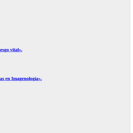
esgo vital».
las en Imagenología».