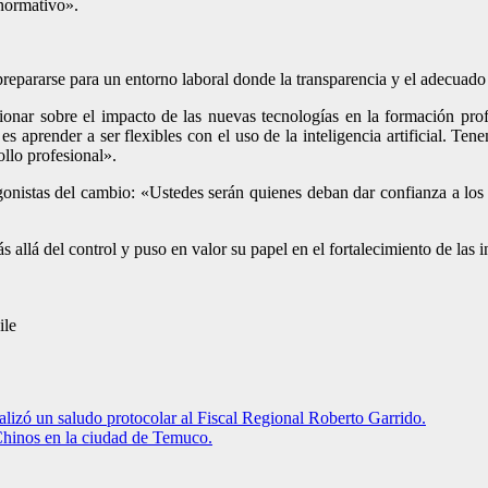
normativo».
repararse para un entorno laboral donde la transparencia y el adecuado u
exionar sobre el impacto de las nuevas tecnologías en la formación pro
s aprender a ser flexibles con el uso de la inteligencia artificial. T
ollo profesional».
rotagonistas del cambio: «Ustedes serán quienes deban dar confianza a 
s allá del control y puso en valor su papel en el fortalecimiento de las in
ile
izó un saludo protocolar al Fiscal Regional Roberto Garrido.
Chinos en la ciudad de Temuco.