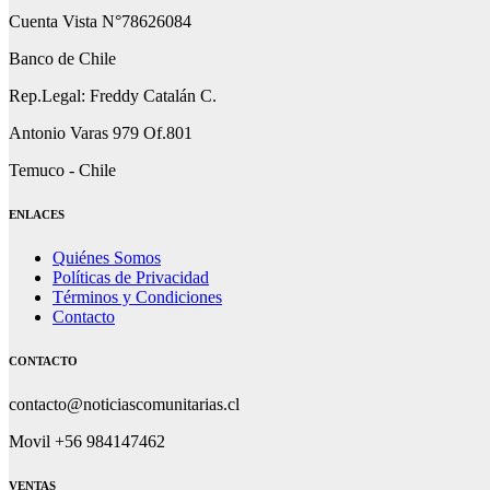
Cuenta Vista N°78626084
Banco de Chile
Rep.Legal: Freddy Catalán C.
Antonio Varas 979 Of.801
Temuco - Chile
ENLACES
Quiénes Somos
Políticas de Privacidad
Términos y Condiciones
Contacto
CONTACTO
contacto@noticiascomunitarias.cl
Movil +56 984147462
VENTAS