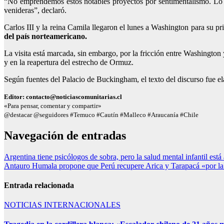
“No emprendemos estos notables proyectos por sentimentalismo. Lo h
venideras”, declaró.
Carlos III y la reina Camila llegaron el lunes a Washington para su 
del país norteamericano.
La visita está marcada, sin embargo, por la fricción entre Washington
y en la reapertura del estrecho de Ormuz.
Según fuentes del Palacio de Buckingham, el texto del discurso fue el
Editor: contacto@noticiascomunitarias.cl
«Para pensar, comentar y compartir»
@destacar @seguidores #Temuco #Cautín #Malleco #Araucanía #Chile
Navegación de entradas
Argentina tiene psicólogos de sobra, pero la salud mental infantil está
Antauro Humala propone que Perú recupere Arica y Tarapacá «por la
Entrada relacionada
NOTICIAS INTERNACIONALES