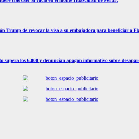
muere tras caer al vacío en el monte Huascarán de Perú».
ión Trump de revocar la visa a su embajadora para beneficiar a F
to supera los 6.000 y denuncian apagón informativo sobre desapar