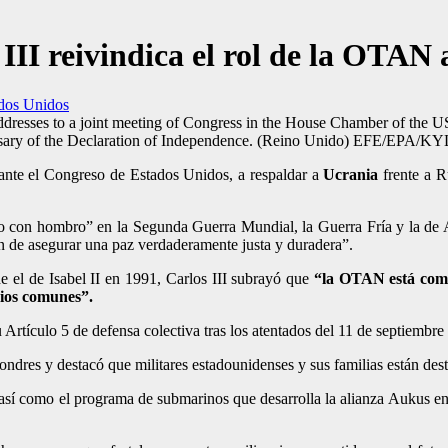
 III reivindica el rol de la OTAN
dos Unidos
 addresses to a joint meeting of Congress in the House Chamber of the 
nniversary of the Declaration of Independence. (Reino Unido) EFE/E
 ante el Congreso de Estados Unidos, a respaldar a
Ucrania
frente a R
con hombro” en la Segunda Guerra Mundial, la Guerra Fría y la de Af
fin de asegurar una paz verdaderamente justa y duradera”.
e el de Isabel II en 1991, Carlos III subrayó que
“la OTAN está comp
ios comunes”.
Artículo 5 de defensa colectiva tras los atentados del 11 de septiembre
ondres y destacó que militares estadounidenses y sus familias están des
 así como el programa de submarinos que desarrolla la alianza Aukus en