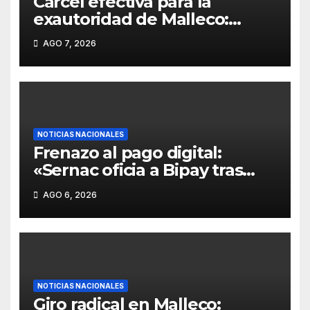
Cárcel efectiva para la
exautoridad de Malleco:
«Exalcalde de Renaico Juan
AGO 7, 2026
Carlos Reinao es condenado a
15 años de presidio por delitos
sexuales».
NOTICIAS NACIONALES
Frenazo al pago digital:
«Sernac oficia a Bipay tras
acumular cerca de 200
AGO 6, 2026
reclamos por clonaciones y
cobros dobles en Temuco y
Antofagasta».
NOTICIAS NACIONALES
Giro radical en Malleco: