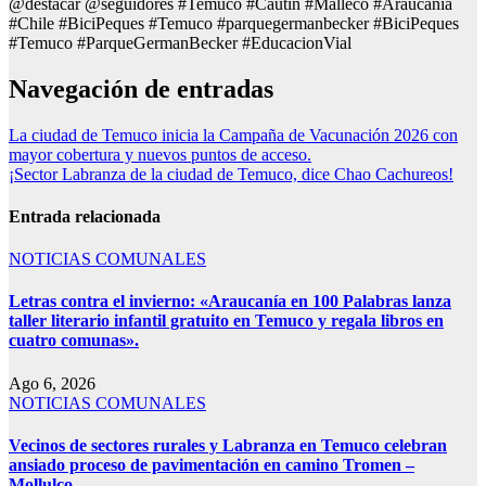
@destacar @seguidores #Temuco #Cautín #Malleco #Araucanía
#Chile ​#BiciPeques #Temuco #parquegermanbecker #BiciPeques
#Temuco #ParqueGermanBecker #EducacionVial
Navegación de entradas
La ciudad de Temuco inicia la Campaña de Vacunación 2026 con
mayor cobertura y nuevos puntos de acceso.
¡Sector Labranza de la ciudad de Temuco, dice Chao Cachureos!
Entrada relacionada
NOTICIAS COMUNALES
Letras contra el invierno: «Araucanía en 100 Palabras lanza
taller literario infantil gratuito en Temuco y regala libros en
cuatro comunas».
Ago 6, 2026
NOTICIAS COMUNALES
Vecinos de sectores rurales y Labranza en Temuco celebran
ansiado proceso de pavimentación en camino Tromen –
Mollulco.