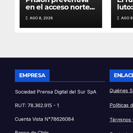
en el acceso norte:
luto
«Detienen a chofer
en T
AGO 8, 2026
AGO 8
de Deportes
vida
Temuco tras
del 
choque fatal que
Águi
diezmó a la familia
herm
Águila».
vital
EMPRESA
ENLAC
Quiénes 
Sociedad Prensa Digital del Sur SpA
Políticas 
RUT: 78.362.915 - 1
Cuenta Vista N°78626084
Términos 
Banco de Chile