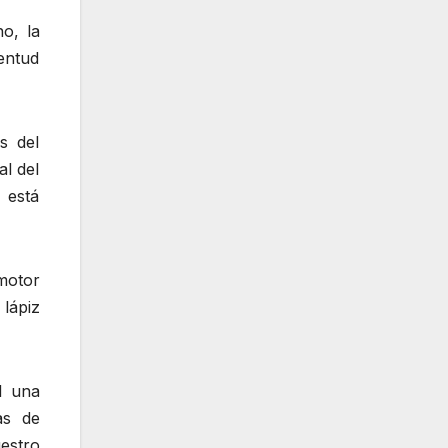
o, la
entud
s del
al del
 está
motor
lápiz
l una
as de
estro