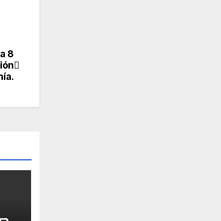
a 8
gión
ía.
ra