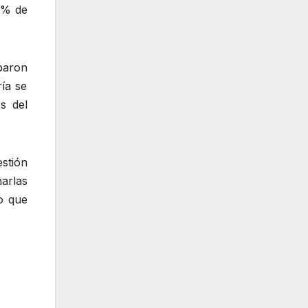
0% de
iparon
ría se
s del
estión
arlas
o que