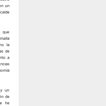
en un
calde
a que
malla
mo la
as de
unto a
encias
onomía
 y un
ión de
ue he