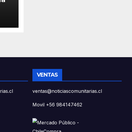
l
muco
ear
na
VENTAS
ias.cl
ventas@noticiascomunitarias.cl
Movil +56 984147462