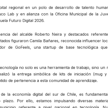
pital regional en un polo de desarrollo de talento human
o Lab y en alianza con la Oficina Municipal de la Juv
uela Futuro Digital 2026.
encia del alcalde Roberto Neira y destacados referente
itados figuraron Camila Bañares, reconocida influencer loc
dor de GoFeels, una startup de base tecnológica que
ecnología no solo es una herramienta de trabajo, sino un 
ealizó la entrega simbólica de kits de iniciación (mug y 
sentido de pertenencia a esta comunidad de aprendizaje.
de la economía digital del sur de Chile, es fundamenta
go plazo. Por ello, estamos impulsando diversas materi
icipio referente a nivel nacional en tecnología. Nu