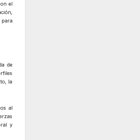
on el
ción,
 para
da de
rfiles
to, la
os al
erzas
ral y