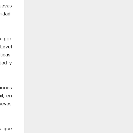
uevas
nidad,
o por
 Level
icas,
idad y
iones
il, en
nuevas
s que