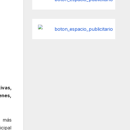
ivas,
enes,
, más
icipal