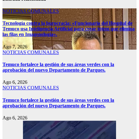
NOTICIAS COMUNALES
Tecnología contra la burocracia: «Funcionario del Hospital de
Temuco usa Inteligencia Artificial para crear tótem que elimina
las filas en Imagenología».
Ago 7, 2026
NOTICIAS COMUNALES
Temuco fortalece la gestión de sus áreas verdes con la
aprobación del nuevo Departamento de Parques.
Ago 6, 2026
NOTICIAS COMUNALES
Temuco fortalece la gestión de sus áreas verdes con la
aprobación del nuevo Departamento de Parques.
Ago 6, 2026