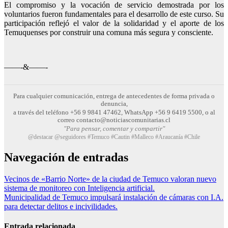
El compromiso y la vocación de servicio demostrada por los
voluntarios fueron fundamentales para el desarrollo de este curso. Su
participación reflejó el valor de la solidaridad y el aporte de los
Temuquenses por construir una comuna más segura y consciente.
——-&——-
Para cualquier comunicación, entrega de antecedentes de forma privada o
denuncia,
a través del teléfono +56 9 9841 47462, WhatsApp +56 9 6419 5500, o al
correo contacto@noticiascomunitarias.cl
"Para pensar, comentar y compartir"
@destacar @seguidores #Temuco #Cautin #Malleco #Araucanía #Chile
Navegación de entradas
Vecinos de «Barrio Norte» de la ciudad de Temuco valoran nuevo
sistema de monitoreo con Inteligencia artificial.
Municipalidad de Temuco impulsará instalación de cámaras con I.A.
para detectar delitos e incivilidades.
Entrada relacionada