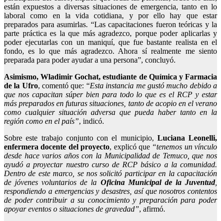
están expuestos a diversas situaciones de emergencia, tanto en lo
laboral como en la vida cotidiana, y por ello hay que estar
preparados para asumirlas. “Las capacitaciones fueron teóricas y la
parte práctica es la que más agradezco, porque poder aplicarlas y
poder ejecutarlas con un maniquí, que fue bastante realista en el
fondo, es lo que más agradezco. Ahora sí realmente me siento
preparada para poder ayudar a una persona”, concluyó.
Asimismo, Wladimir Gochat, estudiante de Química y Farmacia
de la Ufro
, comentó que: “
Esta instancia me gustó mucho debido a
que nos capacitan súper bien para todo lo que es el RCP y estar
más preparados en futuras situaciones, tanto de acopio en el verano
como cualquier situación adversa que pueda haber tanto en la
región como en el país”
, indicó.
Sobre este trabajo conjunto con el municipio,
Luciana Leonelli,
enfermera docente del proyecto
, explicó que
“tenemos un vínculo
desde hace varios años con la Municipalidad de Temuco, que nos
ayudó a proyectar nuestro curso de RCP básico a la comunidad.
Dentro de este marco, se nos solicitó participar en la capacitación
de jóvenes voluntarios de la
Oficina Municipal de la Juventud
,
respondiendo a emergencias y desastres, así que nosotros contentos
de poder contribuir a su conocimiento y preparación para poder
apoyar eventos o situaciones de gravedad”
, afirmó.