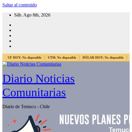
Saltar al contenido
Sáb. Ago 8th, 2026
UF HOY:
No disponible
UTM:
No disponible
DÓLAR HOY:
No disponible
E
Diario Noticias
Comunitarias
Diario de Temuco - Chile