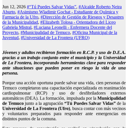
Jun 12, 2026
#“Tú Puedes Salvar Vidas”
,
#Alcalde Roberto Neira
Aburto
,
#Asimismo Wladimir Gochat - Estudiante de Química y
Farmacia de la Ufro
,
#Dirección de Gestión de Riesgos y Desastres
de la Municipalidad
,
#Elizabeth Tolosa - Orientadora del Liceo
Gabriela Mistral
,
#Luciana Leonelli - Enfermera Docente del
Proyecto
,
#Municipalidad de Temuco
,
#Oficina Municipal de la
Juventud
,
#Universidad de La Frontera (UFRO)
Jóvenes y adultos recibieron formación en R.C.P. y uso de D.E.A.
gracias a un trabajo conjunto entre el municipio y la Universidad
de La Frontera, incorporando herramientas clave para responder
ante situaciones que pueden poner en riesgo la vida de una
persona.
Porque una acción oportuna puede salvar una vida, cien personas de
Temuco completaron una capacitación especializada en reanimación
cardiopulmonar (RCP) y uso de desfibriladores externos
automáticos (DEA). La formación, impulsada por la
Municipalidad
de Temuco
junto a la agrupación
“Tú Puedes Salvar Vidas”
de la
Universidad de La Frontera (Ufro)
, busca contar con más vecinos
y voluntarios preparados para responder ante emergencias en
distintos puntos de la comuna.