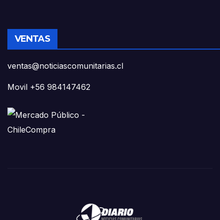
VENTAS
ventas@noticiascomunitarias.cl
Movil +56 984147462