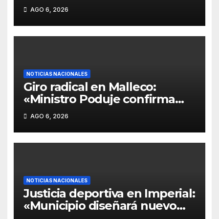
acumular cerca de 200
AGO 6, 2026
reclamos por clonaciones y
cobros dobles en Temuco y
Antofagasta».
NOTICIAS NACIONALES
Giro radical en Malleco:
«Ministro Poduje confirma
erradicación y traslado de 400
AGO 6, 2026
familias inundadas en Angol
tras reconocer construcción
en zona de riesgo».
NOTICIAS NACIONALES
Justicia deportiva en Imperial:
«Municipio diseñará nuevo
recinto para el Club de Canoa