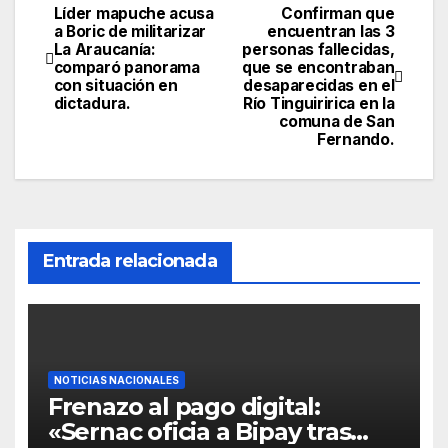
Líder mapuche acusa
Confirman que
a Boric de militarizar
encuentran las 3
La Araucanía:
personas fallecidas,
comparó panorama
que se encontraban
con situación en
desaparecidas en el
dictadura.
Río Tinguiririca en la
comuna de San
Fernando.
Entrada relacionada
NOTICIAS NACIONALES
Frenazo al pago digital:
«Sernac oficia a Bipay tras