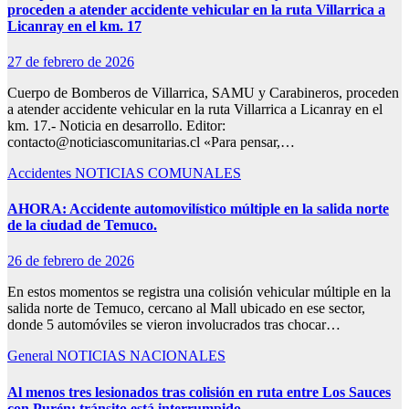
proceden a atender accidente vehicular en la ruta Villarrica a
Licanray en el km. 17
27 de febrero de 2026
Cuerpo de Bomberos de Villarrica, SAMU y Carabineros, proceden
a atender accidente vehicular en la ruta Villarrica a Licanray en el
km. 17.- Noticia en desarrollo. Editor:
contacto@noticiascomunitarias.cl «Para pensar,…
Accidentes
NOTICIAS COMUNALES
AHORA: Accidente automovilístico múltiple en la salida norte
de la ciudad de Temuco.
26 de febrero de 2026
En estos momentos se registra una colisión vehicular múltiple en la
salida norte de Temuco, cercano al Mall ubicado en ese sector,
donde 5 automóviles se vieron involucrados tras chocar…
General
NOTICIAS NACIONALES
Al menos tres lesionados tras colisión en ruta entre Los Sauces
con Purén: tránsito está interrumpido.