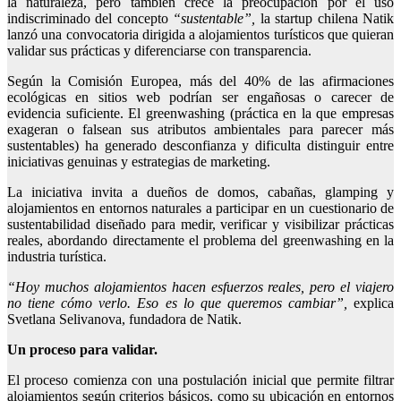
la naturaleza, pero también crece la preocupación por el uso
indiscriminado del concepto
“sustentable”,
la startup chilena Natik
lanzó una convocatoria dirigida a alojamientos turísticos que quieran
validar sus prácticas y diferenciarse con transparencia.
Según la Comisión Europea, más del 40% de las afirmaciones
ecológicas en sitios web podrían ser engañosas o carecer de
evidencia suficiente. El greenwashing (práctica en la que empresas
exageran o falsean sus atributos ambientales para parecer más
sustentables) ha generado desconfianza y dificulta distinguir entre
iniciativas genuinas y estrategias de marketing.
La iniciativa invita a dueños de domos, cabañas, glamping y
alojamientos en entornos naturales a participar en un cuestionario de
sustentabilidad diseñado para medir, verificar y visibilizar prácticas
reales, abordando directamente el problema del greenwashing en la
industria turística.
“Hoy muchos alojamientos hacen esfuerzos reales, pero el viajero
no tiene cómo verlo. Eso es lo que queremos cambiar
”,
explica
Svetlana Selivanova, fundadora de Natik.
Un proceso para validar.
El proceso comienza con una postulación inicial que permite filtrar
alojamientos según criterios básicos, como su ubicación en entornos