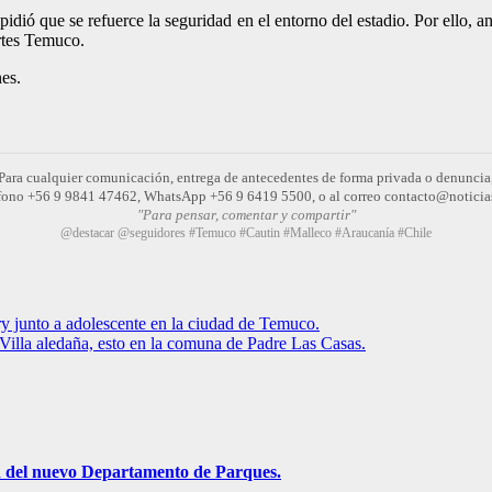
idió que se refuerce la seguridad en el entorno del estadio. Por ello, 
rtes Temuco.
es.
Para cualquier comunicación, entrega de antecedentes de forma privada o denuncia
léfono +56 9 9841 47462, WhatsApp +56 9 6419 5500, o al correo contacto@noticia
"Para pensar, comentar y compartir"
@destacar @seguidores #Temuco #Cautin #Malleco #Araucanía #Chile
ry junto a adolescente en la ciudad de Temuco.
Villa aledaña, esto en la comuna de Padre Las Casas.
ón del nuevo Departamento de Parques.