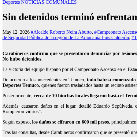
Deportes
NOTICIAS COMUNALES
Sin detenidos terminó enfrenta
May 12, 2026
#Alcalde Roberto Neira Aburto
,
#Campeonato Ascenso
de Seguridad Pública de la región de La Araucanía Luis Calderón
,
#T
Carabineros confirmó que se presentaron denuncias por lesiones 
No hubo detenidos.
La victoria del equipo hispano por el Campeonato Ascenso en el Esta
De acuerdo a los antecedentes en Temuco,
todo habría comenzado a
Deportes Temuco
, quienes fueron trasladados hasta un recinto asisten
Posteriormente,
cerca de 10 hinchas locales llegaron hasta el Te
Además, causaron daños en el lugar, detalló Eduardo Sepúlveda, e
Rompieron vidrios”
.
Según expuso,
los daños se cifraron en 600 mil pesos
, principalmen
Tras las consultas, desde Carabineros confirmaron que se presentó un