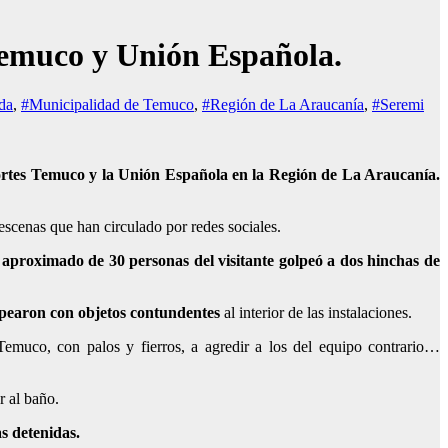
Temuco y Unión Española.
da
,
#Municipalidad de Temuco
,
#Región de La Araucanía
,
#Seremi
eportes Temuco y la Unión Española en la Región de La Araucanía.
scenas que han circulado por redes sociales.
aproximado de 30 personas del visitante golpeó a dos hinchas de
olpearon con objetos contundentes
al interior de las instalaciones.
Temuco, con palos y fierros, a agredir a los del equipo contrario…
r al baño.
s detenidas.