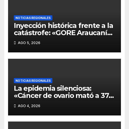
NOTICIAS REGIONALES
Inyección histórica frente a la
catástrofe: «GORE Araucanía
destinará $11 mil millones
AGO 5, 2026
directo a municipios y exige
Emergencia Agrícola
inmediata»
NOTICIAS REGIONALES
La epidemia silenciosa:
«Cáncer de ovario mató a 37
mujeres en La Araucanía en
AGO 4, 2026
2025 y FALP abre ensayos
clínicos ante la falta de test
de detección precoz».