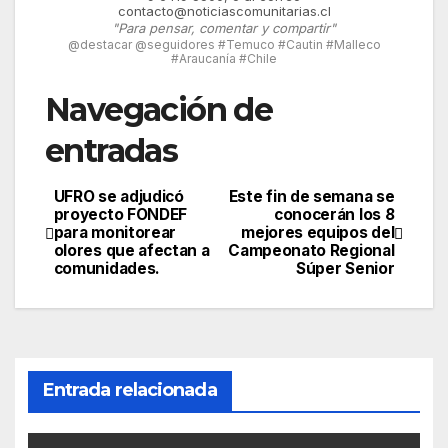
contacto@noticiascomunitarias.cl
"Para pensar, comentar y compartir"
@destacar @seguidores #Temuco #Cautin #Malleco
#Araucanía #Chile
Navegación de
entradas
UFRO se adjudicó
Este fin de semana se
proyecto FONDEF
conocerán los 8
para monitorear
mejores equipos del
olores que afectan a
Campeonato Regional
comunidades.
Súper Senior
Entrada relacionada