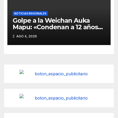
NOTICIAS REGIONALES
Golpe a la Weichan Auka
Mapu: «Condenan a 12 años
de cárcel a cinco sujetos por
AGO 4, 2026
el asesinato de comunero en
Carahue comuna de La
Araucanía»»