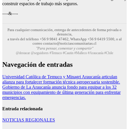
construir espacios de trabajo más seguros.
—-&—-
Para cualquier comunicación, entrega de antecedentes de forma privada o
denuncia,
a través del teléfono +56 9 9841 47462, WhatsApp +56 9 6419 5500, o al
correo contacto@noticiascomunitarias.cl
"Para pensar, comentar y compartir"
@destacar @seguidores #Temuco #Cautin #Malleco #Araucanía #Chile
Navegación de entradas
Universidad Católica de Temuco y Minagri Araucanía articulan
alianza para fortalecer formación técnica agropecuaria sostenible.
Gobierno de La Araucanía anuncia fondo para equipar a los 32
municipios con equipamiento de última generación para enfrentar
emergencias.
Entrada relacionada
NOTICIAS REGIONALES