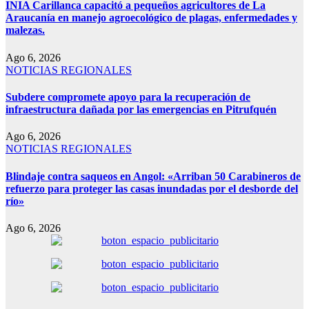
INIA Carillanca capacitó a pequeños agricultores de La
Araucanía en manejo agroecológico de plagas, enfermedades y
malezas.
Ago 6, 2026
NOTICIAS REGIONALES
Subdere compromete apoyo para la recuperación de
infraestructura dañada por las emergencias en Pitrufquén
Ago 6, 2026
NOTICIAS REGIONALES
Blindaje contra saqueos en Angol: «Arriban 50 Carabineros de
refuerzo para proteger las casas inundadas por el desborde del
río»
Ago 6, 2026