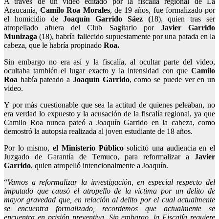
A través de un video editado por la fiscalía regional de La
Araucanía,
Camilo Roa Morales
, de 19 años, fue formalizado por
el homicidio de
Joaquín Garrido Sáez (
18), quien tras ser
atropellado afuera del Club Sagitario por
J
avier Garrido
Munizaga
(18), habría fallecido supuestamente por una patada en la
cabeza, que le habría propinado
Roa.
Sin embargo no era así y la fiscalía, al ocultar parte del video,
ocultaba también el lugar exacto y la intensidad con que
Camilo
Roa
había pateado a
Joaquín Garrido
, como se puede ver en un
video.
Y por más cuestionable que sea la actitud de quienes peleaban, no
era verdad lo expuesto y la acusación de la fiscalía regional, ya que
Camilo Roa nunca pateó a Joaquín Garrido en la cabeza, como
demostró la autopsia realizada al joven estudiante de 18 años.
Por lo mismo,
el Ministerio Público
solicitó una audiencia en el
Juzgado de Garantía de Temuco, para reformalizar a
J
avier
Garrido
, quien atropelló intencionalmente a Joaquín.
“
Vamos a reformalizar la investigación, en especial respecto del
imputado que causó el atropello de la víctima por un delito de
mayor gravedad
que, en relación al delito por el cual actualmente
se encuentra formalizado, recordemos que actualmente se
encuentra en prisión preventiva. Sin embargo, la Fiscalía requiere