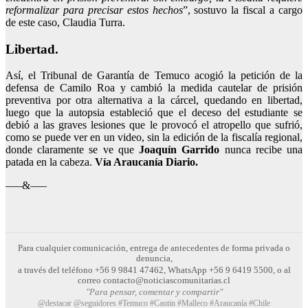
reformalizar para precisar estos hechos
”, sostuvo la fiscal a cargo
de este caso, Claudia Turra.
Libertad.
Así, el Tribunal de Garantía de Temuco acogió la petición de la
defensa de Camilo Roa y cambió la medida cautelar de prisión
preventiva por otra alternativa a la cárcel, quedando en libertad,
luego que la autopsia estableció que el deceso del estudiante se
debió a las graves lesiones que le provocó el atropello que sufrió,
como se puede ver en un video, sin la edición de la fiscalía regional,
donde claramente se ve que
Joaquín Garrido
nunca recibe una
patada en la cabeza.
Vía Araucanía Diario.
—–&—–
Para cualquier comunicación, entrega de antecedentes de forma privada o
denuncia,
a través del teléfono +56 9 9841 47462, WhatsApp +56 9 6419 5500, o al
correo contacto@noticiascomunitarias.cl
"Para pensar, comentar y compartir"
@destacar @seguidores #Temuco #Cautin #Malleco #Araucanía #Chile