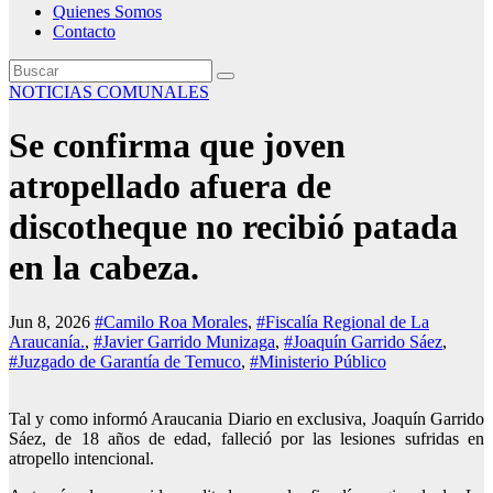
Quienes Somos
Contacto
NOTICIAS COMUNALES
Se confirma que joven
atropellado afuera de
discotheque no recibió patada
en la cabeza.
Jun 8, 2026
#Camilo Roa Morales
,
#Fiscalía Regional de La
Araucanía.
,
#Javier Garrido Munizaga
,
#Joaquín Garrido Sáez
,
#Juzgado de Garantía de Temuco
,
#Ministerio Público
Tal y como informó Araucania Diario en exclusiva, Joaquín Garrido
Sáez, de 18 años de edad, falleció por las lesiones sufridas en
atropello intencional.