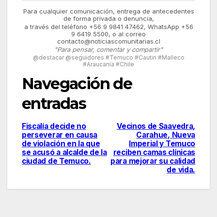
Para cualquier comunicación, entrega de antecedentes
de forma privada o denuncia,
a través del teléfono +56 9 9841 47462, WhatsApp +56
9 6419 5500, o al correo
contacto@noticiascomunitarias.cl
"Para pensar, comentar y compartir"
@destacar @seguidores #Temuco #Cautin #Malleco
#Araucanía #Chile
Navegación de
entradas
Fiscalía decide no
Vecinos de Saavedra,
perseverar en causa
Carahue, Nueva
de violación en la que
Imperial y Temuco
se acusó a alcalde de la
reciben camas clínicas
ciudad de Temuco.
para mejorar su calidad
de vida.