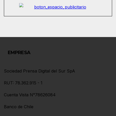
EMPRESA
Sociedad Prensa Digital del Sur SpA
RUT: 78.362.915 - 1
Cuenta Vista N°78626084
Banco de Chile