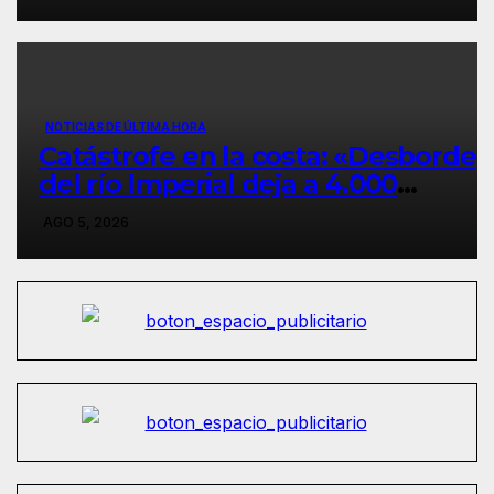
ciudad de Temuco.
NOTICIAS DE ÚLTIMA HORA
Catástrofe en la costa: «Desborde
del río Imperial deja a 4.000
personas totalmente aisladas en
AGO 5, 2026
Carahue y vecinos duermen en
autos por temor a saqueos».