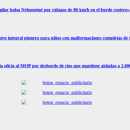
igilar balsa Nehuentué por ráfagas de 80 km/h en el borde costero»
ro integral pionero para niños con malformaciones complejas de t
oficia al MOP por desborde de ríos que mantiene aisladas a 2.00