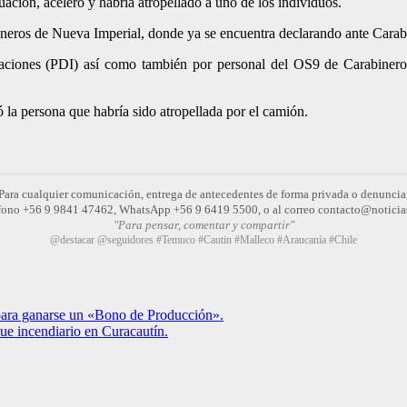
tuación, aceleró y habría atropellado a uno de los individuos.
bineros de Nueva Imperial, donde ya se encuentra declarando ante Carab
tigaciones (PDI) así como también por personal del OS9 de Carabinero
ó la persona que habría sido atropellada por el camión.
Para cualquier comunicación, entrega de antecedentes de forma privada o denuncia
léfono +56 9 9841 47462, WhatsApp +56 9 6419 5500, o al correo contacto@noticia
"Para pensar, comentar y compartir"
@destacar @seguidores #Temuco #Cautin #Malleco #Araucanía #Chile
ara ganarse un «Bono de Producción».
que incendiario en Curacautín.