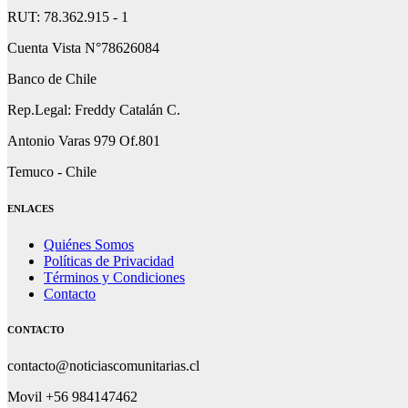
RUT: 78.362.915 - 1
Cuenta Vista N°78626084
Banco de Chile
Rep.Legal: Freddy Catalán C.
Antonio Varas 979 Of.801
Temuco - Chile
ENLACES
Quiénes Somos
Políticas de Privacidad
Términos y Condiciones
Contacto
CONTACTO
contacto@noticiascomunitarias.cl
Movil +56 984147462