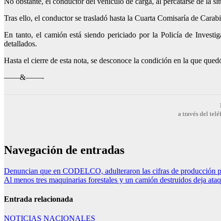
No obstante, el conductor del vehículo de carga, al percatarse de la si
Tras ello, el conductor se trasladó hasta la Cuarta Comisaría de Cara
En tanto, el camión está siendo periciado por la Policía de Inves
detallados.
Hasta el cierre de esta nota, se desconoce la condición en la que qued
——&——-
a través del te
Navegación de entradas
Denuncian que en CODELCO, adulteraron las cifras de producción p
Al menos tres maquinarias forestales y un camión destruidos deja ata
Entrada relacionada
NOTICIAS NACIONALES