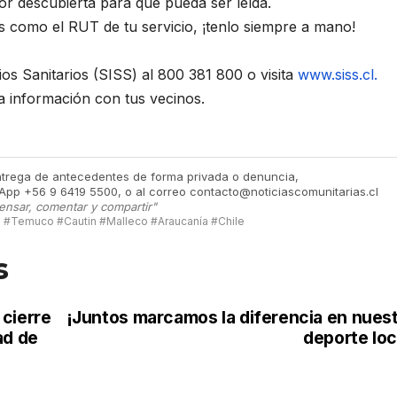
dor descubierta para que pueda ser leída.
s como el RUT de tu servicio, ¡tenlo siempre a mano!
os Sanitarios (SISS) al 800 381 800 o visita
www.siss.cl.
a información con tus vecinos.
ntrega de antecedentes de forma privada o denuncia,
App +56 9 6419 5500, o al correo contacto@noticiascomunitarias.cl
ensar, comentar y compartir"
#Temuco #Cautin #Malleco #Araucanía #Chile
s
 cierre
¡Juntos marcamos la diferencia en nues
ad de
deporte loc