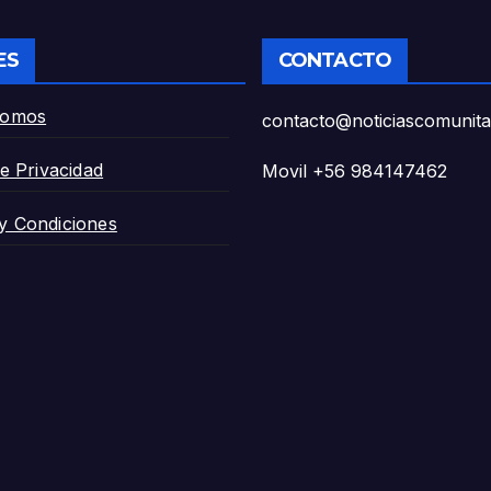
ES
CONTACTO
Somos
contacto@noticiascomunitar
de Privacidad
Movil +56 984147462
y Condiciones