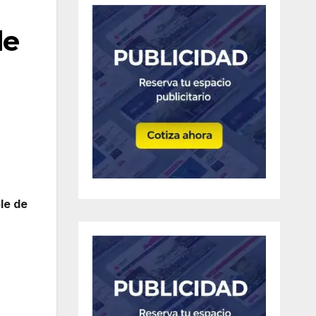
de
le de