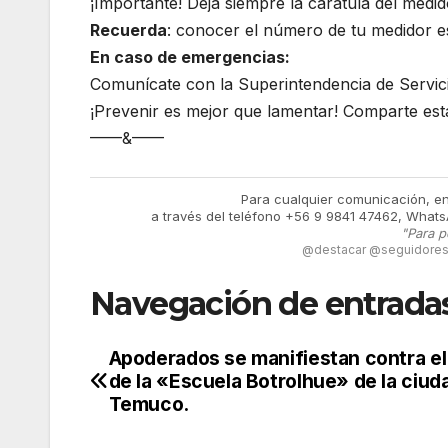
¡Importante! Deja siempre la carátula del medi
Recuerda
: conocer el número de tu medidor e
En caso de emergencias:
Comunícate con la Superintendencia de Servici
¡Prevenir es mejor que lamentar! Comparte est
——&——
Para cualquier comunicación, e
a través del teléfono +56 9 9841 47462, Whats
"Para p
@destacar @seguidores 
Navegación de entrada
Apoderados se manifiestan contra el
de la «Escuela Botrolhue» de la ciud
Temuco.