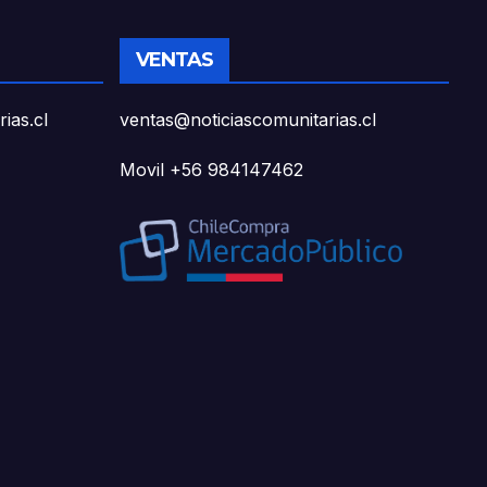
VENTAS
ias.cl
ventas@noticiascomunitarias.cl
Movil +56 984147462