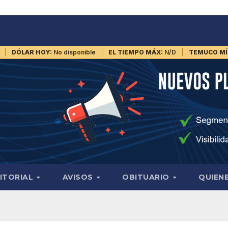
DÓLAR HOY:
No disponible
EL TIEMPO MÁX:
N/D
TEMUCO MÍ
ITORIAL
AVISOS
OBITUARIO
QUIEN