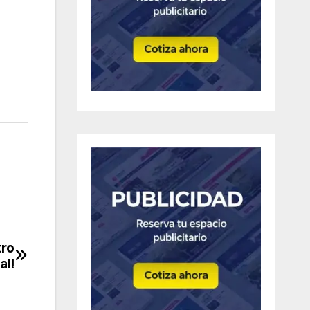
tro
al!