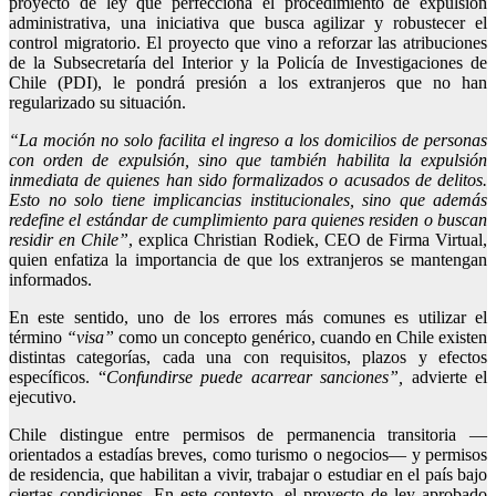
proyecto de ley que perfecciona el procedimiento de expulsión
administrativa, una iniciativa que busca agilizar y robustecer el
control migratorio. El proyecto que vino a reforzar las atribuciones
de la Subsecretaría del Interior y la Policía de Investigaciones de
Chile (PDI), le pondrá presión a los extranjeros que no han
regularizado su situación.
“La moción no solo facilita el ingreso a los domicilios de personas
con orden de expulsión, sino que también habilita la expulsión
inmediata de quienes han sido formalizados o acusados de delitos.
Esto no solo tiene implicancias institucionales, sino que además
redefine el estándar de cumplimiento para quienes residen o buscan
residir en Chile”
, explica Christian Rodiek, CEO de Firma Virtual,
quien enfatiza la importancia de que los extranjeros se mantengan
informados.
En este sentido, uno de los errores más comunes es utilizar el
término
“visa”
como un concepto genérico, cuando en Chile existen
distintas categorías, cada una con requisitos, plazos y efectos
específicos. “
Confundirse puede acarrear sanciones”,
advierte el
ejecutivo.
Chile distingue entre permisos de permanencia transitoria —
orientados a estadías breves, como turismo o negocios— y permisos
de residencia, que habilitan a vivir, trabajar o estudiar en el país bajo
ciertas condiciones. En este contexto, el proyecto de ley aprobado