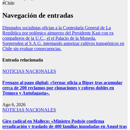
#Chile
Navegación de entradas
Diputados socialistas ofician a la Controlaría General de La
República por polémico almuerzo del Presidente Kast con ex
compañeros de la U.C., el el Palacio de la Moneda.
Sorprenden al S.A.G. intentando autorizar cultivos transgénicos en
Chile sin evaluar consecuencias.
Entrada relacionada
NOTICIAS NACIONALES
Frenazo al pago digital: «Sernac oficia a Bipay tras acumular
cerca de 200 reclamos por clonaciones y cobros dobles en
Temuco y Antofagasta».
Ago 6, 2026
NOTICIAS NACIONALES
Giro radical en Malleco: «Ministro Poduje confirma
erradicación y traslado de 400 familias inundadas en Angol tras