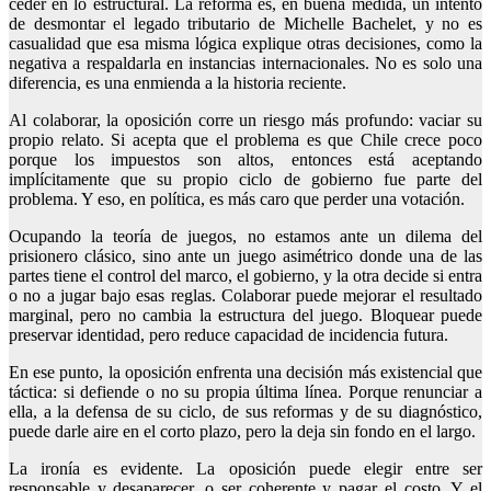
ceder en lo estructural. La reforma es, en buena medida, un intento
de desmontar el legado tributario de Michelle Bachelet, y no es
casualidad que esa misma lógica explique otras decisiones, como la
negativa a respaldarla en instancias internacionales. No es solo una
diferencia, es una enmienda a la historia reciente.
Al colaborar, la oposición corre un riesgo más profundo: vaciar su
propio relato. Si acepta que el problema es que Chile crece poco
porque los impuestos son altos, entonces está aceptando
implícitamente que su propio ciclo de gobierno fue parte del
problema. Y eso, en política, es más caro que perder una votación.
Ocupando la teoría de juegos, no estamos ante un dilema del
prisionero clásico, sino ante un juego asimétrico donde una de las
partes tiene el control del marco, el gobierno, y la otra decide si entra
o no a jugar bajo esas reglas. Colaborar puede mejorar el resultado
marginal, pero no cambia la estructura del juego. Bloquear puede
preservar identidad, pero reduce capacidad de incidencia futura.
En ese punto, la oposición enfrenta una decisión más existencial que
táctica: si defiende o no su propia última línea. Porque renunciar a
ella, a la defensa de su ciclo, de sus reformas y de su diagnóstico,
puede darle aire en el corto plazo, pero la deja sin fondo en el largo.
La ironía es evidente. La oposición puede elegir entre ser
responsable y desaparecer, o ser coherente y pagar el costo. Y el