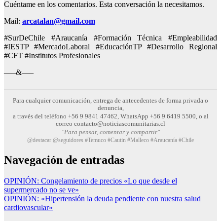
Cuéntame en los comentarios. Esta conversación la necesitamos.
Mail:
arcatalan@gmail.com
#SurDeChile #Araucanía #Formación Técnica #Empleabilidad
#IESTP #MercadoLaboral #EducaciónTP #Desarrollo Regional
#CFT #Institutos Profesionales
—–&—–
Para cualquier comunicación, entrega de antecedentes de forma privada o
denuncia,
a través del teléfono +56 9 9841 47462, WhatsApp +56 9 6419 5500, o al
correo contacto@noticiascomunitarias.cl
"Para pensar, comentar y compartir"
@destacar @seguidores #Temuco #Cautin #Malleco #Araucanía #Chile
Navegación de entradas
OPINIÓN: Congelamiento de precios «Lo que desde el
supermercado no se ve»
OPINIÓN: «Hipertensión la deuda pendiente con nuestra salud
cardiovascular»