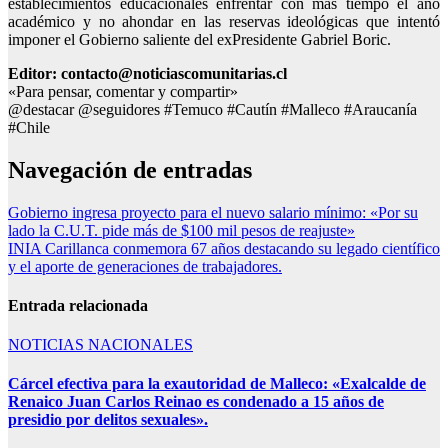
establecimientos educacionales enfrentar con más tiempo el año
académico y no ahondar en las reservas ideológicas que intentó
imponer el Gobierno saliente del exPresidente Gabriel Boric.
Editor: contacto@noticiascomunitarias.cl
«Para pensar, comentar y compartir»
@destacar @seguidores #Temuco #Cautín #Malleco #Araucanía
#Chile
Navegación de entradas
Gobierno ingresa proyecto para el nuevo salario mínimo: «Por su
lado la C.U.T. pide más de $100 mil pesos de reajuste»
INIA Carillanca conmemora 67 años destacando su legado científico
y el aporte de generaciones de trabajadores.
Entrada relacionada
NOTICIAS NACIONALES
Cárcel efectiva para la exautoridad de Malleco: «Exalcalde de
Renaico Juan Carlos Reinao es condenado a 15 años de
presidio por delitos sexuales».