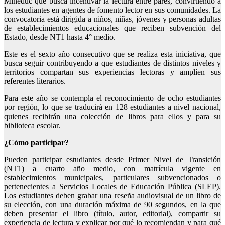
Mineduc que busca incentivar la lectura entre pares, convirtiendo a
los estudiantes en agentes de fomento lector en sus comunidades. La
convocatoria está dirigida a niños, niñas, jóvenes y personas adultas
de establecimientos educacionales que reciben subvención del
Estado, desde NT1 hasta 4° medio.
Este es el sexto año consecutivo que se realiza esta iniciativa, que
busca seguir contribuyendo a que estudiantes de distintos niveles y
territorios compartan sus experiencias lectoras y amplíen sus
referentes literarios.
Para este año se contempla el reconocimiento de ocho estudiantes
por región, lo que se traducirá en 128 estudiantes a nivel nacional,
quienes recibirán una colección de libros para ellos y para su
biblioteca escolar.
¿Cómo participar?
Pueden participar estudiantes desde Primer Nivel de Transición
(NT1) a cuarto año medio, con matrícula vigente en
establecimientos municipales, particulares subvencionados o
pertenecientes a Servicios Locales de Educación Pública (SLEP).
Los estudiantes deben grabar una reseña audiovisual de un libro de
su elección, con una duración máxima de 90 segundos, en la que
deben presentar el libro (título, autor, editorial), compartir su
experiencia de lectura y explicar por qué lo recomiendan y para qué