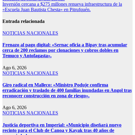
Inversión cercana a $275 millones renueva infraestructura de la
«Escuela Juan Bautista Chesta» en Pitrufquén.
Entrada relacionada
NOTICIAS NACIONALES
Frenazo al pago digital: «Sernac oficia a Bipay tras acumular
cerca de 200 reclamos por clonaciones y cobros dobles en
Temuco y Antofagasta».
Ago 6, 2026
NOTICIAS NACIONALES
Giro radical en Malleco: «Ministro Poduje confirma
erradicación y traslado de 400 familias inundadas en Angol tras
reconocer construcción en zona de riesgo».
Ago 6, 2026
NOTICIAS NACIONALES
Justicia deportiva en Imperial: «Municipio diseñará nuevo
recinto para el Club de Canoa y Kayak tras 40 años de