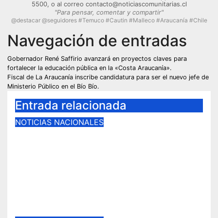
5500, o al correo contacto@noticiascomunitarias.cl
"Para pensar, comentar y compartir"
@destacar @seguidores #Temuco #Cautin #Malleco #Araucanía #Chile
Navegación de entradas
Gobernador René Saffirio avanzará en proyectos claves para
fortalecer la educación pública en la «Costa Araucanía».
Fiscal de La Araucanía inscribe candidatura para ser el nuevo jefe de
Ministerio Público en el Bío Bío.
Entrada relacionada
NOTICIAS NACIONALES
Retorno a las prácticas de
excepción: Fiscalía recurre a la
figura de «fiscales sin rostro» en
causa vinculada a defensora de
Derechos Humanos.
Ago 8, 2026