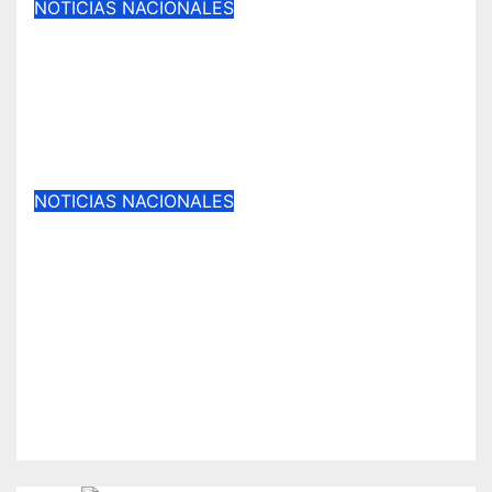
NOTICIAS NACIONALES
El negocio de la vanidad bajo la
lupa: «SERNAC interviene centros
de estética ante ofertas
engañosas y riesgos a la salud»
Ago 8, 2026
NOTICIAS NACIONALES
Cárcel efectiva para la
exautoridad de Malleco:
«Exalcalde de Renaico Juan
Carlos Reinao es condenado a 15
años de presidio por delitos
sexuales».
Ago 7, 2026