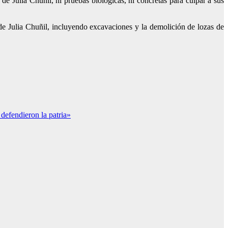
de Julia Chuñil, ni pruebas biológicas, ni concretas para culpar a sus
de Julia Chuñil, incluyendo excavaciones y la demolición de lozas de
 defendieron la patria»