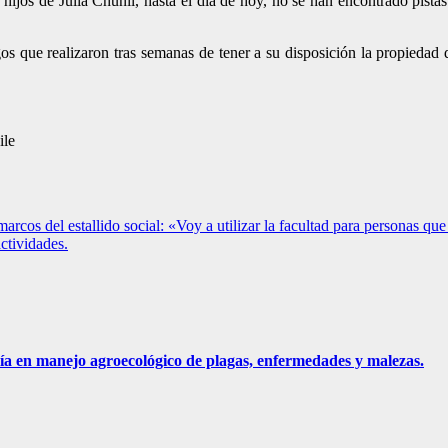
ijos de Julia Chuñil, hasta el día de hoy, no se han encontrado pistas 
os que realizaron tras semanas de tener a su disposición la propiedad 
ile
rcos del estallido social: «Voy a utilizar la facultad para personas que
ctividades.
ía en manejo agroecológico de plagas, enfermedades y malezas.