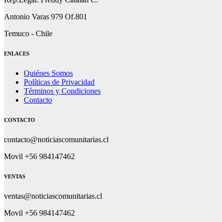
Antonio Varas 979 Of.801
Temuco - Chile
ENLACES
Quiénes Somos
Políticas de Privacidad
Términos y Condiciones
Contacto
CONTACTO
contacto@noticiascomunitarias.cl
Movil +56 984147462
VENTAS
ventas@noticiascomunitarias.cl
Movil +56 984147462