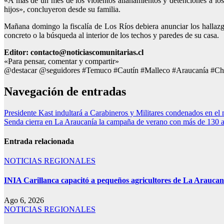
«A mas de un mes de los violentos allanamientos y detenciones a los h
hijos», concluyeron desde su familia.
Mañana domingo la fiscalía de Los Ríos debiera anunciar los hallazg
concreto o la búsqueda al interior de los techos y paredes de su casa.
Editor: contacto@noticiascomunitarias.cl
«Para pensar, comentar y compartir»
@destacar @seguidores #Temuco #Cautín #Malleco #Araucanía #Ch
Navegación de entradas
Presidente Kast indultará a Carabineros y Militares condenados en el ma
Senda cierra en La Araucanía la campaña de verano con más de 130 a
Entrada relacionada
NOTICIAS REGIONALES
INIA Carillanca capacitó a pequeños agricultores de La Araucan
Ago 6, 2026
NOTICIAS REGIONALES