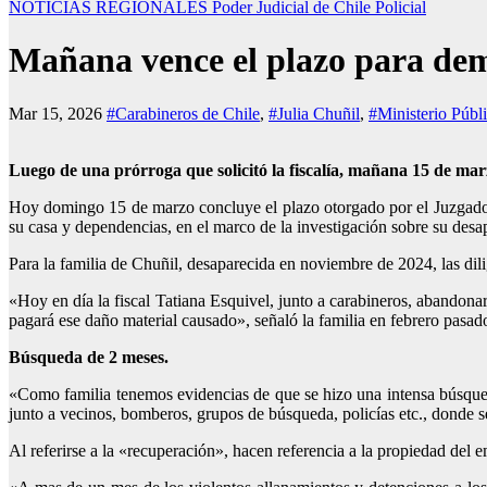
NOTICIAS REGIONALES
Poder Judicial de Chile
Policial
Mañana vence el plazo para demo
Mar 15, 2026
#Carabineros de Chile
,
#Julia Chuñil
,
#Ministerio Públ
Luego de una prórroga que solicitó la fiscalía, mañana 15 de ma
Hoy domingo 15 de marzo concluye el plazo otorgado por el Juzgado de
su casa y dependencias, en el marco de la investigación sobre su desap
Para la familia de Chuñil, desaparecida en noviembre de 2024, las dili
«Hoy en día la fiscal Tatiana Esquivel, junto a carabineros, abando
pagará ese daño material causado», señaló la familia en febrero pasado
Búsqueda de 2 meses.
«Como familia tenemos evidencias de que se hizo una intensa búsqueda
junto a vecinos, bomberos, grupos de búsqueda, policías etc., donde s
Al referirse a la «recuperación», hacen referencia a la propiedad del 