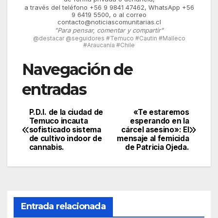
a través del teléfono +56 9 9841 47462, WhatsApp +56
9 6419 5500, o al correo
contacto@noticiascomunitarias.cl
"Para pensar, comentar y compartir"
@destacar @seguidores #Temuco #Cautin #Malleco
#Araucanía #Chile
Navegación de
entradas
P.D.I. de la ciudad de
«Te estaremos
Temuco incauta
esperando en la
sofisticado sistema
cárcel asesino»: El
de cultivo indoor de
mensaje al femicida
cannabis.
de Patricia Ojeda.
Entrada relacionada