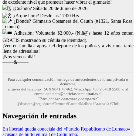
de excelente nivel que prometer hacer vibrar el gimnasio!
¿Cuándo? Sábado 20 de Junio de 2026.
¿A qué hora? Desde las 17:00 Hrs.
¿Dónde? Gimnasio Costanera del Cautín (#1321, Santa Rosa,
Temuco).
Adhesión: Voluntaria $2.000.- (Niñ@s hasta 12 años entran
GRATIS mostrando su cédula de identidad).
¡Ven en familia a apoyar el deporte de los puños y a vivir una tarde
llena de adrenalina!
¡Nos vemos allá!
——-&——-
Para cualquier comunicación, entrega de antecedentes de forma privada o
denuncia,
a través del teléfono +56 9 9841 47462, WhatsApp +56 9 6419 5500, o al
correo contacto@noticiascomunitarias.cl
"Para pensar, comentar y compartir"
@destacar @seguidores #Temuco #Cautin #Malleco #Araucanía #Chile
Navegación de entradas
En libertad queda concejala del «Partido Republicano de Lumaco»
acusada de hurto en mall de Coquimbo.