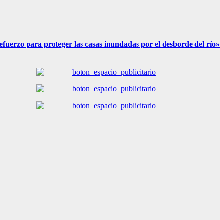
fuerzo para proteger las casas inundadas por el desborde del río»