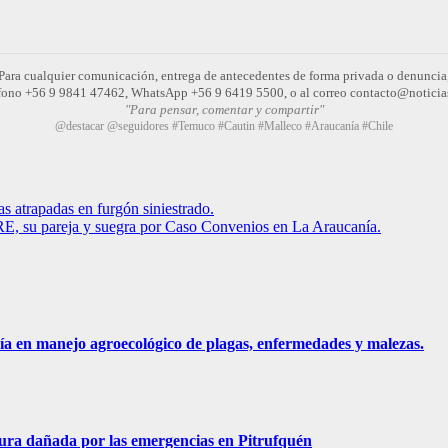
Para cualquier comunicación, entrega de antecedentes de forma privada o denuncia
léfono +56 9 9841 47462, WhatsApp +56 9 6419 5500, o al correo contacto@noticia
"Para pensar, comentar y compartir"
@destacar @seguidores #Temuco #Cautin #Malleco #Araucanía #Chile
s atrapadas en furgón siniestrado.
RE, su pareja y suegra por Caso Convenios en La Araucanía.
ía en manejo agroecológico de plagas, enfermedades y malezas.
ura dañada por las emergencias en Pitrufquén