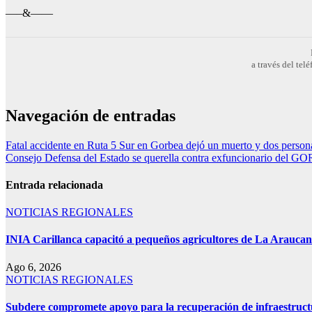
—–&——
a través del te
Navegación de entradas
Fatal accidente en Ruta 5 Sur en Gorbea dejó un muerto y dos persona
Consejo Defensa del Estado se querella contra exfuncionario del GO
Entrada relacionada
NOTICIAS REGIONALES
INIA Carillanca capacitó a pequeños agricultores de La Araucan
Ago 6, 2026
NOTICIAS REGIONALES
Subdere compromete apoyo para la recuperación de infraestruct