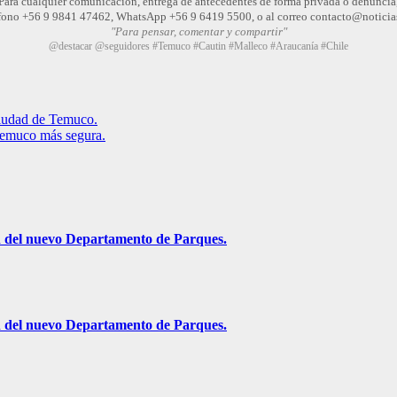
Para cualquier comunicación, entrega de antecedentes de forma privada o denuncia
léfono +56 9 9841 47462, WhatsApp +56 9 6419 5500, o al correo contacto@noticia
"Para pensar, comentar y compartir"
@destacar @seguidores #Temuco #Cautin #Malleco #Araucanía #Chile
ciudad de Temuco.
 Temuco más segura.
ón del nuevo Departamento de Parques.
ón del nuevo Departamento de Parques.