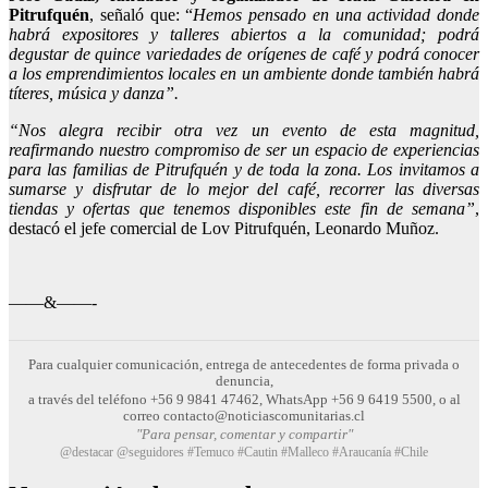
Pitrufquén
, señaló que: “
Hemos pensado en una actividad donde
habrá expositores y talleres abiertos a la comunidad; podrá
degustar de quince variedades de orígenes de café y podrá conocer
a los emprendimientos locales en un ambiente donde también habrá
títeres, música y danza”.
“Nos alegra recibir otra vez un evento de esta magnitud,
reafirmando nuestro compromiso de ser un espacio de experiencias
para las familias de Pitrufquén y de toda la zona. Los invitamos a
sumarse y disfrutar de lo mejor del café, recorrer las diversas
tiendas y ofertas que tenemos disponibles este fin de semana”
,
destacó el jefe comercial de Lov Pitrufquén, Leonardo Muñoz.
——&——-
Para cualquier comunicación, entrega de antecedentes de forma privada o
denuncia,
a través del teléfono +56 9 9841 47462, WhatsApp +56 9 6419 5500, o al
correo contacto@noticiascomunitarias.cl
"Para pensar, comentar y compartir"
@destacar @seguidores #Temuco #Cautin #Malleco #Araucanía #Chile