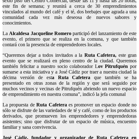
sexto piso del Centro Comercial, desde las 11 y hasta las 20 horas,
este fin de semana; y reunirá a cerca de 30 emprendimientos
vinculados al mundo del café y el té, dos brebajes que agrada a una
comunidad cada vez más deseosa de nuevos sabores y
conocimientos.
La
Alcaldesa Jacqueline Romero
participó del lanzamiento de este
evento, el primero que se realiza en la comuna, y que también
contará con la presencia de emprendedores locales.
“Queremos dejar a todos invitados a la
Ruta Cafetera,
este gran
evento que se realizará en pleno centro de la ciudad. Queremos
también felicitar a nuestro socio colaborador L
ov Pitrufquén
por
sumarse a esta iniciativa y a José Cádiz por traer a nuestra ciudad la
décima versión de est
a Ruta Cafetera
que también se ha
presentado en otras zonas de la región y que será seguido por
muchos vecinos y vecinas de Pitrufquén abriendo un nuevo espacio
de emprendimiento en nuestra comuna”, indicó la jefa comunal
La propuesta de
Ruta Cafetera
es promover un espacio donde no
sólo se disfrute de las variedades de té y café, como de los productos
derivados, que promueven los emprendedores y emprendedoras
asistentes; sino que disfrutar de un espacio de música, encuentro
familiar y sana convivencia.
José Cádiz, fundador y organizador de Ruta Cafetera en