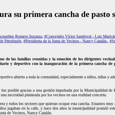
a su primera cancha de pasto si
acqueline Romero Inzunza
,
#Concejales Víctor Sandoval - Luis Maricán
de Pitrufquén
,
#Presidenta de la Junta de Vecinos - Nancy Catalán.
,
#S
smo de las familias reunidas y la emoción de los dirigentes vecina
tario y deportivo con la inauguración de la primera cancha de pa
portivo abierto a toda la comunidad, especialmente a niños, niñas y ado
 y fue posible gracias a una gestión impulsada por la Municipalidad d
na necesidad planteada por los vecinos en una realidad concreta.
bera y todos los sectores que quieran ocupar esta cancha. Estamos mu
niños jugaban en la calle, y hace dos años la municipalidad postuló es
 Junta de Vecinos, Nancy Catalán.