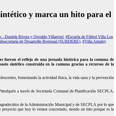
ntético y marca un hito para el
 - Daniela Rivera y Osvaldo Villarroel
,
#Escuela de Fútbol Villa Los
ubsecretaría de Desarrollo Regional (SUBDERE)
,
#Villa Amuley
les fueron el reflejo de una jornada histórica para la comuna de
sto sintético construida en la comuna gracias a recursos de la
lescentes, fomentando la actividad física, la vida sana y la prevención
e Pitrufquén a través de Secretaría Comunal de Planificación SECPLA,
y agradecidos de la Administración Municipal y de SECPLA por lo que
te proyecto que hoy lo vemos concretado, siendo un hito porque es la