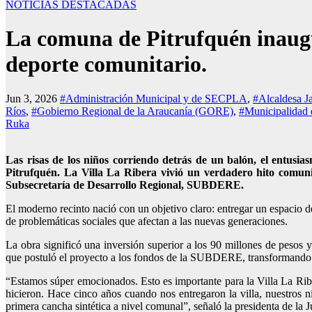
NOTICIAS DESTACADAS
La comuna de Pitrufquén inaugur
deporte comunitario.
Jun 3, 2026
#Administración Municipal y de SECPLA
,
#Alcaldesa J
Ríos
,
#Gobierno Regional de la Araucanía (GORE)
,
#Municipalidad 
Ruka
Las risas de los niños corriendo detrás de un balón, el entusia
Pitrufquén. La Villa La Ribera vivió un verdadero hito comuni
Subsecretaría de Desarrollo Regional, SUBDERE.
El moderno recinto nació con un objetivo claro: entregar un espacio de
de problemáticas sociales que afectan a las nuevas generaciones.
La obra significó una inversión superior a los 90 millones de pesos
que postuló el proyecto a los fondos de la SUBDERE, transformando u
“Estamos súper emocionados. Esto es importante para la Villa La Ri
hicieron. Hace cinco años cuando nos entregaron la villa, nuestros 
primera cancha sintética a nivel comunal”, señaló la presidenta de la