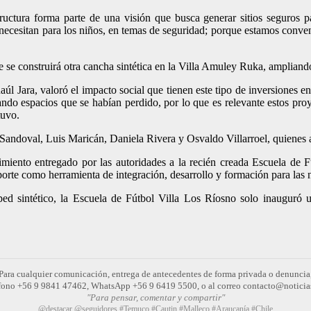
ructura forma parte de una visión que busca generar sitios seguros pa
e necesitan para los niños, en temas de seguridad; porque estamos conv
 se construirá otra cancha sintética en la Villa Amuley Ruka, ampliando
l Jara, valoró el impacto social que tienen este tipo de inversiones en
rando espacios que se habían perdido, por lo que es relevante estos pr
tuvo.
Sandoval, Luis Maricán, Daniela Rivera y Osvaldo Villarroel, quienes 
imiento entregado por las autoridades a la recién creada Escuela de F
deporte como herramienta de integración, desarrollo y formación para las
sped sintético, la Escuela de Fútbol Villa Los Ríosno solo inauguró
Para cualquier comunicación, entrega de antecedentes de forma privada o denuncia
léfono +56 9 9841 47462, WhatsApp +56 9 6419 5500, o al correo contacto@noticia
"Para pensar, comentar y compartir"
@destacar @seguidores #Temuco #Cautin #Malleco #Araucanía #Chile