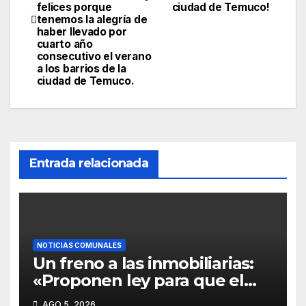
felices porque
ciudad de Temuco!
tenemos la alegría de
haber llevado por
cuarto año
consecutivo el verano
a los barrios de la
ciudad de Temuco.
Entrada relacionada
NOTICIAS COMUNALES
Un freno a las inmobiliarias:
«Proponen ley para que el
Estado compre humedales
AGO 5, 2026