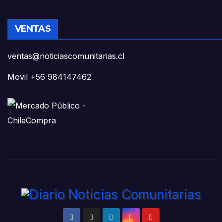
VENTAS
ventas@noticiascomunitarias.cl
Movil +56 984147462