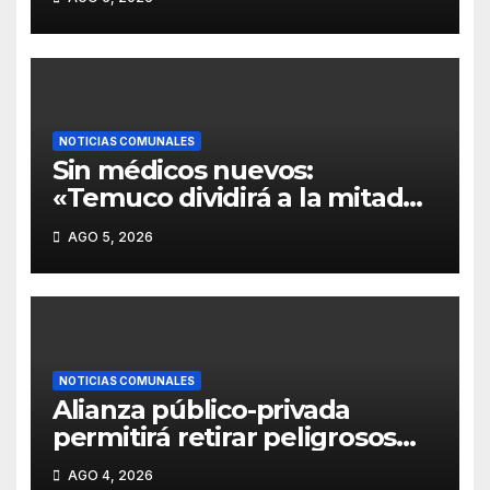
en Temuco y detenga
desastre de US$450
millones».
NOTICIAS COMUNALES
Sin médicos nuevos:
«Temuco dividirá a la mitad
los funcionarios y pacientes
AGO 5, 2026
del Sector Amanecer para
abrir el nuevo Cesfam
Milano»
NOTICIAS COMUNALES
Alianza público-privada
permitirá retirar peligrosos
árboles que amenazan
AGO 4, 2026