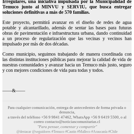
Irregulares, una iniciativa impulsada por la Municipalidad de
Temuco junto al MINVU y SERVIU, que busca entregar
soluciones definitivas a más de 570 familias.
Este proyecto, permitirá avanzar en el diseño de redes de agua
potable y alcantarillado, además de sentar las bases para futuras
obras de pavimentación e infraestructura urbana, dando continuidad
a un proceso de regularización que las vecinas y vecinos han
impulsado por más de dos décadas.
Como municipio, seguimos trabajando de manera coordinada con
las distintas instituciones públicas para mejorar la calidad de vida de
nuestras comunidades y avanzar hacia un Temuco más justo, seguro
y con mejores condiciones de vida para todas y todos.
——&——
Para cualquier comunicación, entrega de antecedentes de forma privada o
denuncia,
a través del teléfono +56 9 9841 47462, WhatsApp +56 9 6419 5500, o al
correo contacto@noticiascomunitarias.cl
"Para pensar, comentar y compartir"
@destacar @seguidores #Temuco #Cautin #Malleco #Araucanía #Chile