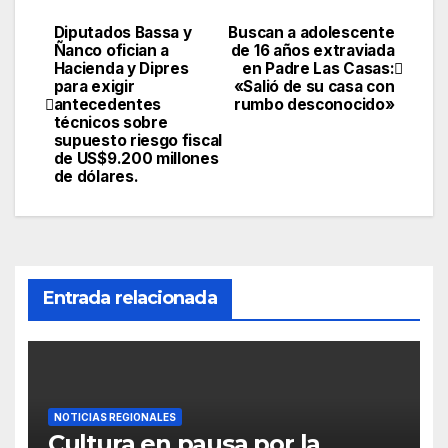
Diputados Bassa y
Buscan a adolescente
Ñanco ofician a
de 16 años extraviada
Hacienda y Dipres
en Padre Las Casas:
para exigir
«Salió de su casa con
antecedentes
rumbo desconocido»
técnicos sobre
supuesto riesgo fiscal
de US$9.200 millones
de dólares.
Entrada relacionada
NOTICIAS REGIONALES
Cultura en pausa por la