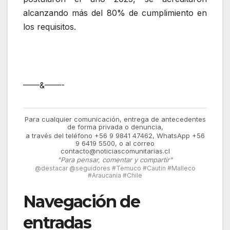
alcanzando más del 80% de cumplimiento en
los requisitos.
——&——-
Para cualquier comunicación, entrega de antecedentes
de forma privada o denuncia,
a través del teléfono +56 9 9841 47462, WhatsApp +56
9 6419 5500, o al correo
contacto@noticiascomunitarias.cl
"Para pensar, comentar y compartir"
@destacar @seguidores #Temuco #Cautin #Malleco
#Araucanía #Chile
Navegación de
entradas