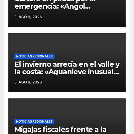
emergencia: «Angol
suspende el tradicional
AGO 8, 2026
festival «Brotes de Chile»
ante la incapacidad estatal de
financiar la reconstrucción»
NOTICIAS REGIONALES
El invierno arrecia en el valle y
la costa: «Aguanieve inusual
en Carahue y Victoria expone
AGO 8, 2026
la vulnerabilidad de las rutas
de La Araucanía»
NOTICIAS REGIONALES
Migajas fiscales frente a la