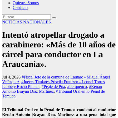
Quienes Somos
Contacto
NOTICIAS NACIONALES
Intentó atropellar drogado a
carabinero: «Más de 10 años de
cárcel para conductor en La
Araucanía».
Jul 4, 2026
#Fiscal Jefe de la comuna de Lautaro - Miguel Ángel
Velázquez
,
#Jueces Titulares Priscila Frantzen - Leonel Torres
Labbé y Rocío Pinilla.
,
#Peaje de Púa
,
#Perquenco
,
#Renán
Antonio Brayan Díaz Martínez
,
#Tribunal Oral en lo Penal de
Temuco
El
Tribunal Oral en lo Penal de Temuco condenó al conductor
Renán Antonio Brayan Díaz Martínez a una pena total que