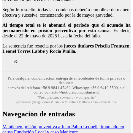
Según lo resuelto,
todas las condenas deberán cumplirse de manera
efectiva y sucesiva, comenzando por la de mayor gravedad
.
Al tiempo total se le abonará el período que el acusado ha
permanecido en prisión preventiva por esta causa
. Es decir,
desde el 22 de mayo de 2025 hasta la fecha del fallo.
La sentencia fue resuelta por los
jueces titulares Priscila Frantzen,
Leonel Torres Labbé y Rocío Pinilla.
——–&——-
Para cualquier comunicación, entrega de antecedentes de forma privada o
denuncia,
a través del teléfono +56 9 9841 47462, WhatsApp +56 9 6419 5500, o al
correo contacto@noticiascomunitarias.cl
"Para pensar, comentar y compartir"
@destacar @seguidores #Temuco #Cautin #Malleco #Araucanía #Chile
Navegación de entradas
Mantienen prisión preventiva a Juan Pablo Leonelli, imputado en
causa Fundación Local y caso Manicure.