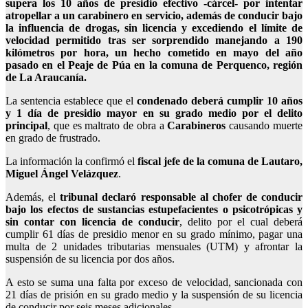
supera los 10 años de presidio efectivo -cárcel- por intentar
atropellar a un carabinero en servicio
, además de conducir bajo
la influencia de drogas, sin licencia y excediendo el límite de
velocidad permitido tras ser sorprendido manejando a 190
kilómetros por hora, un hecho cometido en mayo del año
pasado en el Peaje de Púa en la comuna de Perquenco, región
de La Araucanía.
La sentencia establece que el
condenado deberá cumplir 10 años
y 1 día de presidio mayor en su grado medio por el delito
principal
, que es maltrato de obra a
Carabineros
causando muerte
en grado de frustrado.
La información la confirmó el
fiscal jefe de la comuna de Lautaro,
Miguel Ángel Velázquez
.
Además, el
tribunal declaró responsable al chofer de conducir
bajo los efectos de sustancias estupefacientes o psicotrópicas y
sin contar con licencia de conducir
, delito por el cual deberá
cumplir 61 días de presidio menor en su grado mínimo, pagar una
multa de 2 unidades tributarias mensuales (UTM) y afrontar la
suspensión de su licencia por dos años.
A esto se suma una falta por exceso de velocidad, sancionada con
21 días de prisión en su grado medio y la suspensión de su licencia
de conducir por seis meses adicionales.