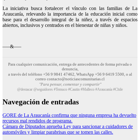
La iniciativa busca fortalecer el vínculo con las familias de La
Araucanía, relevando la importancia de la educación inicial como
base para el desarrollo integral de la niñez, a través de espacios
abiertos, inclusivos y centrados en el bienestar de niñas y niños.
—–&—–
Para cualquier comunicación, entrega de antecedentes de forma privada o
denuncia,
a través del teléfono +56 9 9841 47462, WhatsApp +56 9 6419 5500, o al
correo contacto@noticiascomunitarias.cl
"Para pensar, comentar y compartir"
@destacar @seguidores #Temuco #Cautin #Malleco #Araucanía #Chile
Navegación de entradas
GORE de La Araucanía confirma que ninguna empresa ha devuelto
recursos mal rendidos de programa.
Cámara de Diputados aprueba Ley para sancionar a cuidadores de
automóviles y limpiar parabrisas que se tomen las calles.