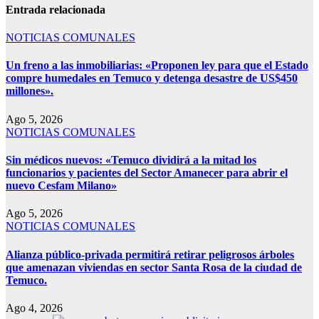
Entrada relacionada
NOTICIAS COMUNALES
Un freno a las inmobiliarias: «Proponen ley para que el Estado
compre humedales en Temuco y detenga desastre de US$450
millones».
Ago 5, 2026
NOTICIAS COMUNALES
Sin médicos nuevos: «Temuco dividirá a la mitad los
funcionarios y pacientes del Sector Amanecer para abrir el
nuevo Cesfam Milano»
Ago 5, 2026
NOTICIAS COMUNALES
Alianza público-privada permitirá retirar peligrosos árboles
que amenazan viviendas en sector Santa Rosa de la ciudad de
Temuco.
Ago 4, 2026