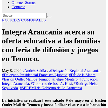
Quienes Somos
Contacto
NOTICIAS COMUNALES
Integra Araucanía acerca su
oferta educativa a las familias
con feria de difusión y juegos
en Temuco.
May 8, 2026
#Andrés Saldías
,
#Delegación Regional Araucanía
,
#Delegado Presidencial Francisco Ljubetic
,
#Día de la Madre
,
#Easton Outlet Mall de Temuco
,
#Felipe Montero
,
#Fundación
Integra Araucanía
,
#Gobierno de Jose A. Kast
,
#Rodrigo Neira
Sepúlveda
,
#SEREMI de Gobierno de La Araucanía
La iniciativa se realizará este sábado 9 de mayo en el Easton
Outlet Mall de Temuco y busca facilitar el acceso a información