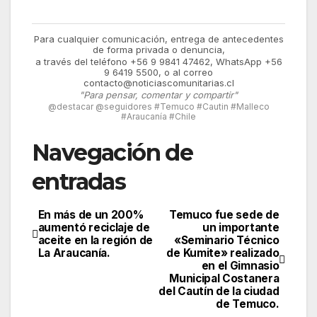
Para cualquier comunicación, entrega de antecedentes
de forma privada o denuncia,
a través del teléfono +56 9 9841 47462, WhatsApp +56
9 6419 5500, o al correo
contacto@noticiascomunitarias.cl
"Para pensar, comentar y compartir"
@destacar @seguidores #Temuco #Cautin #Malleco
#Araucanía #Chile
Navegación de
entradas
En más de un 200%
Temuco fue sede de
aumentó reciclaje de
un importante
aceite en la región de
«Seminario Técnico
La Araucanía.
de Kumite» realizado
en el Gimnasio
Municipal Costanera
del Cautín de la ciudad
de Temuco.