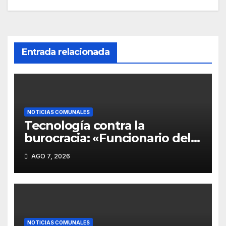
Entrada relacionada
NOTICIAS COMUNALES
Tecnología contra la
burocracia: «Funcionario del
Hospital de Temuco usa
AGO 7, 2026
Inteligencia Artificial para
crear tótem que elimina las
filas en Imagenología».
NOTICIAS COMUNALES