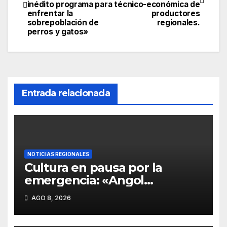
inédito programa para
técnico-económica de
enfrentar la
productores
sobrepoblación de
regionales.
perros y gatos»
Entrada relacionada
NOTICIAS REGIONALES
Cultura en pausa por la
emergencia: «Angol
suspende el tradicional
AGO 8, 2026
festival «Brotes de Chile»
ante la incapacidad estatal de