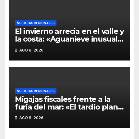
financiar la reconstrucción»
NOTICIAS REGIONALES
El invierno arrecia en el valle y
la costa: «Aguanieve inusual
en Carahue y Victoria expone
AGO 8, 2026
la vulnerabilidad de las rutas
de La Araucanía»
NOTICIAS REGIONALES
Migajas fiscales frente a la
furia del mar: «El tardío plan
de mitigación para la pesca
AGO 8, 2026
artesanal que no cubre el
desastre costero»