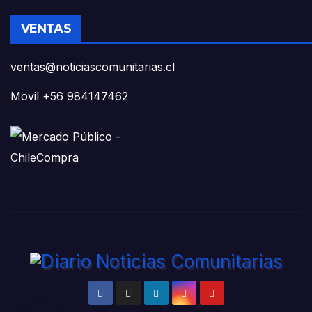
VENTAS
ventas@noticiascomunitarias.cl
Movil +56 984147462