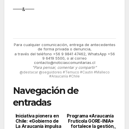
——&——
Para cualquier comunicación, entrega de antecedentes
de forma privada o denuncia,
a través del teléfono +56 9 9841 47462, WhatsApp +56
9 6419 5500, o al correo
contacto@noticiascomunitarias.cl
"Para pensar, comentar y compartir"
@destacar @seguidores #Temuco #Cautin #Malleco
#Araucanía #Chile
Navegación de
entradas
Iniciativa pionera en
Programa «Araucanía
Chile: «Gobierno de
Frutícola GORE-INIA»
La Araucanía impulsa
fortalece la gestión