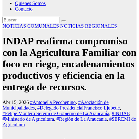
Quienes Somos
Contacto
NOTICIAS COMUNALES
NOTICIAS REGIONALES
INDAP reafirma compromiso
con la Agricultura Familiar con
foco en riego, encadenamientos
productivos y eficiencia en la
entrega de recursos.
Abr 15, 2026
#Antonella Pecchenino
,
#Asociación de
Municipalidades
,
#Delegado PresidencialFrancisco Ljubetic
,
#Felipe Montero Seremi de Gobierno de La Araucanía
,
#INDAP
,
#Ministerio de Agricultura
,
#Región de La Araucanía
,
#SEREMI de
Agricultura