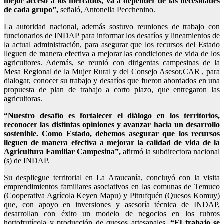
mejor acceso a los mercados, va a depender de las necesidades
de cada grupo”,
señaló, Antonella Pecchenino.
La autoridad nacional, además sostuvo reuniones de trabajo con
funcionarios de INDAP para informar los desafíos y lineamientos de
la actual administración, para asegurar que los recursos del Estado
lleguen de manera efectiva a mejorar las condiciones de vida de los
agricultores. Además, se reunió con dirigentas campesinas de la
Mesa Regional de la Mujer Rural y del Consejo Asesor,CAR , para
dialogar, conocer su trabajo y desafíos que fueron abordados en una
propuesta de plan de trabajo a corto plazo, que entregaron las
agricultoras.
“Nuestro desafío es fortalecer el diálogo en los territorios,
reconocer las distintas opiniones y avanzar hacia un desarrollo
sostenible. Como Estado, debemos asegurar que los recursos
lleguen de manera efectiva a mejorar la calidad de vida de la
Agricultura Familiar Campesina”,
afirmó la subdirectora nacional
(s) de INDAP.
Su despliegue territorial en La Araucanía, concluyó con la visita
emprendimientos familiares asociativos en las comunas de Temuco
(Cooperativa Agrícola Keyen Mapu) y Pitrufquén (Quesos Komuy)
que, con apoyo en inversiones y asesoría técnica de INDAP,
desarrollan con éxito un modelo de negocios en los rubros
hortofrutícola y producción de quesos artesanales.
“El trabajo se