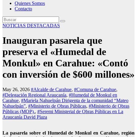
Quienes Somos
Contacto
NOTICIAS DESTACADAS
Inauguran pasarela que
preserva el «Humedal de
Monkul» en Carahue: «Contó
con inversión de $600 millones»
May 26, 2026
#Alcalde de Carahue
,
#Comuna de Carahue
,
#Delegación Regional Araucanía
,
#Humedal de Monkul en
Carahue
,
#Mariela Nahuelpán Dirigenta de la comunidad “Mateo
Nahuelpán”
,
#Ministerio de Obras Públicas
,
#Ministerio de Obras
Públicas (MOP).
,
#Seremi Ministerial de Obras Públicas en La
Araucanía David Plaza
La pasarela sobre el Humedal de Monkul en Carahue, región