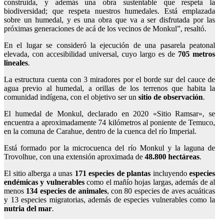
construida, y además una obra sustentable que respeta la
biodiversidad; que respeta nuestros humedales. Está emplazada
sobre un humedal, y es una obra que va a ser disfrutada por las
próximas generaciones de acá de los vecinos de Monkul”, resaltó.
En el lugar se consideró la ejecución de una pasarela peatonal
elevada, con accesibilidad universal, cuyo largo es de
705 metros
lineales
.
La estructura cuenta con 3 miradores por el borde sur del cauce de
agua previo al humedal, a orillas de los terrenos que habita la
comunidad indígena, con el objetivo ser un
sitio de observación
.
El humedal de Monkul, declarado en 2020 «Sitio Ramsar», se
encuentra a aproximadamente 74 kilómetros al poniente de Temuco,
en la comuna de Carahue, dentro de la cuenca del río Imperial.
Está formado por la microcuenca del río Monkul y la laguna de
Trovolhue, con una extensión aproximada de
48.800 hectáreas
.
El sitio alberga a unas
171 especies de plantas
incluyendo
especies
endémicas y vulnerables
como el mañío hojas largas, además de al
menos
134 especies de animales
, con 80 especies de aves acuáticas
y 13 especies migratorias, además de especies vulnerables como la
nutria del mar
.