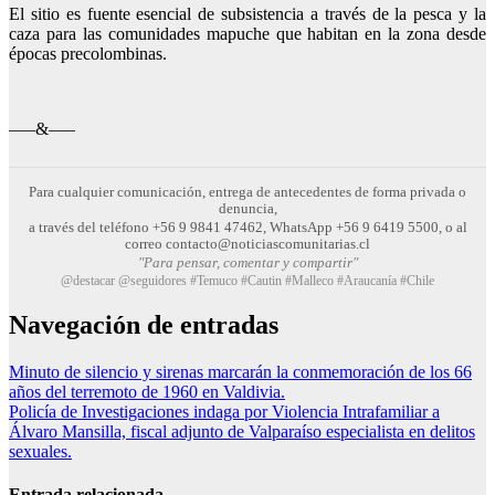
El sitio es fuente esencial de subsistencia a través de la pesca y la
caza para las comunidades mapuche que habitan en la zona desde
épocas precolombinas.
—–&—–
Para cualquier comunicación, entrega de antecedentes de forma privada o
denuncia,
a través del teléfono +56 9 9841 47462, WhatsApp +56 9 6419 5500, o al
correo contacto@noticiascomunitarias.cl
"Para pensar, comentar y compartir"
@destacar @seguidores #Temuco #Cautin #Malleco #Araucanía #Chile
Navegación de entradas
Minuto de silencio y sirenas marcarán la conmemoración de los 66
años del terremoto de 1960 en Valdivia.
Policía de Investigaciones indaga por Violencia Intrafamiliar a
Álvaro Mansilla, fiscal adjunto de Valparaíso especialista en delitos
sexuales.
Entrada relacionada