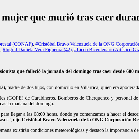
e mujer que murió tras caer dura
orestal (CONAF)
,
#Cristóbal Bravo Valenzuela de la ONG Corporació
s
,
#Ingrid Daniela Vera Figueroa (42)
,
#Liceo Bicentenario Artístico G
sionista que falleció la jornada del domingo tras caer desde 600 m
42)
, madre de dos hijos, con domicilio en Villarrica, quien era apodera
ales (GOPE) de Carabineros, Bomberos de Cherquenco y personal de la
gicas la mañana del domingo.
ra llegar a las 08:00 horas, donde ya comenzamos a hacer el descenso
casos”, dijo
Cristóbal Bravo Valenzuela de la ONG Corporación Re
semana existirán condiciones meteorológicas y destacó la importancia del