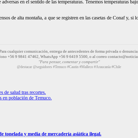
adversas en el sentido de las temperaturas. Tenemos temperaturas bajo 0
censos de alta montaña, a que se registren en las casetas de Conaf y, si l
Para cualquier comunicación, entrega de antecedentes de forma privada o denuncia
léfono +56 9 9841 47462, WhatsApp +56 9 6419 5500, o al correo contacto@noticia
"Para pensar, comentar y compartir"
@destacar @seguidores #Temuco #Cautin #Malleco #Araucanía #Chile
 de salud tras recortes.
as en población de Temuco.
 tonelada y media de mercadería asiática ilegal.