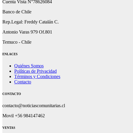
Cuenta Vista N°78626084
Banco de Chile
Rep.Legal: Freddy Catalán C.
Antonio Varas 979 Of.801
Temuco - Chile
ENLACES
Quiénes Somos
Políticas de Privacidad
Términos y Condiciones
Contacto
CONTACTO
contacto@noticiascomunitarias.cl
Movil +56 984147462
VENTAS