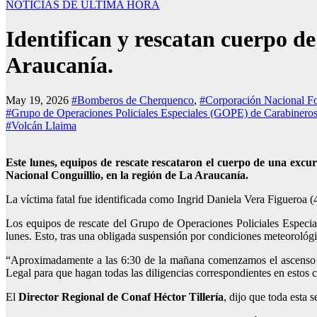
NOTICIAS DE ÚLTIMA HORA
Identifican y rescatan cuerpo d
Araucanía.
May 19, 2026
#Bomberos de Cherquenco
,
#Corporación Nacional F
#Grupo de Operaciones Policiales Especiales (GOPE) de Carabinero
#Volcán Llaima
Este lunes, equipos de rescate rescataron el cuerpo de una excur
Nacional Conguillio, en la región de La Araucanía.
La víctima fatal fue identificada como Ingrid Daniela Vera Figueroa (
Los equipos de rescate del Grupo de Operaciones Policiales Especi
lunes. Esto, tras una obligada suspensión por condiciones meteoroló
“Aproximadamente a las 6:30 de la mañana comenzamos el ascenso pa
Legal para que hagan todas las diligencias correspondientes en estos 
El
Director Regional de Conaf Héctor Tillería
, dijo que toda esta 