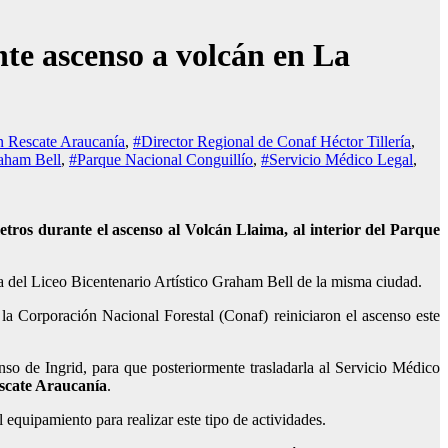
nte ascenso a volcán en La
n Rescate Araucanía
,
#Director Regional de Conaf Héctor Tillería
,
raham Bell
,
#Parque Nacional Conguillío
,
#Servicio Médico Legal
,
etros durante el ascenso al Volcán Llaima, al interior del Parque
da del Liceo Bicentenario Artístico Graham Bell de la misma ciudad.
 Corporación Nacional Forestal (Conaf) reiniciaron el ascenso este
 de Ingrid, para que posteriormente trasladarla al Servicio Médico
scate Araucanía
.
 equipamiento para realizar este tipo de actividades.