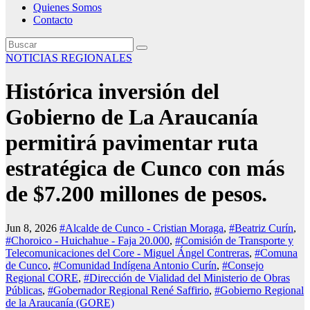
Quienes Somos
Contacto
NOTICIAS REGIONALES
Histórica inversión del
Gobierno de La Araucanía
permitirá pavimentar ruta
estratégica de Cunco con más
de $7.200 millones de pesos.
Jun 8, 2026
#Alcalde de Cunco - Cristian Moraga
,
#Beatriz Curín
,
#Choroico - Huichahue - Faja 20.000
,
#Comisión de Transporte y
Telecomunicaciones del Core - Miguel Ángel Contreras
,
#Comuna
de Cunco
,
#Comunidad Indígena Antonio Curín
,
#Consejo
Regional CORE
,
#Dirección de Vialidad del Ministerio de Obras
Públicas
,
#Gobernador Regional René Saffirio
,
#Gobierno Regional
de la Araucanía (GORE)