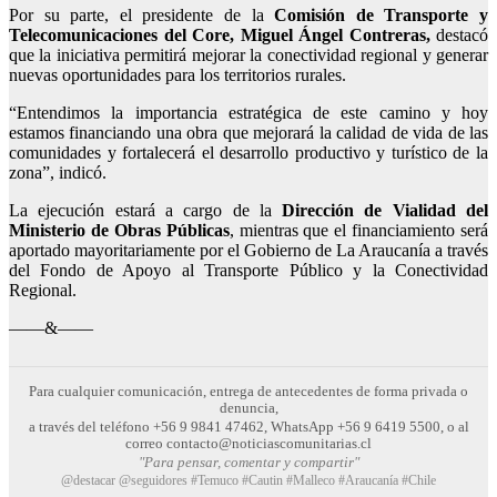
Por su parte, el presidente de la
Comisión de Transporte y
Telecomunicaciones del Core, Miguel Ángel Contreras,
destacó
que la iniciativa permitirá mejorar la conectividad regional y generar
nuevas oportunidades para los territorios rurales.
“Entendimos la importancia estratégica de este camino y hoy
estamos financiando una obra que mejorará la calidad de vida de las
comunidades y fortalecerá el desarrollo productivo y turístico de la
zona”, indicó.
La ejecución estará a cargo de la
Dirección de Vialidad del
Ministerio de Obras Públicas
, mientras que el financiamiento será
aportado mayoritariamente por el Gobierno de La Araucanía a través
del Fondo de Apoyo al Transporte Público y la Conectividad
Regional.
——&——
Para cualquier comunicación, entrega de antecedentes de forma privada o
denuncia,
a través del teléfono +56 9 9841 47462, WhatsApp +56 9 6419 5500, o al
correo contacto@noticiascomunitarias.cl
"Para pensar, comentar y compartir"
@destacar @seguidores #Temuco #Cautin #Malleco #Araucanía #Chile