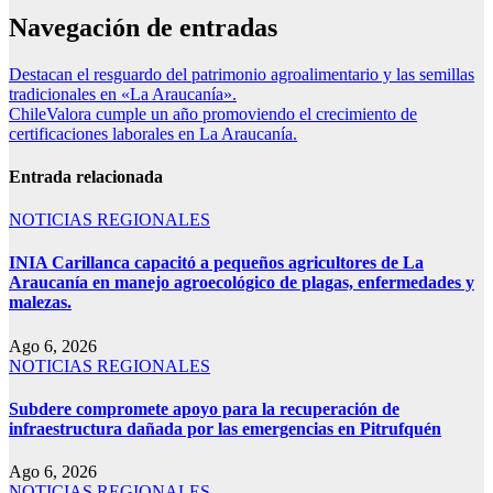
Navegación de entradas
Destacan el resguardo del patrimonio agroalimentario y las semillas
tradicionales en «La Araucanía».
ChileValora cumple un año promoviendo el crecimiento de
certificaciones laborales en La Araucanía.
Entrada relacionada
NOTICIAS REGIONALES
INIA Carillanca capacitó a pequeños agricultores de La
Araucanía en manejo agroecológico de plagas, enfermedades y
malezas.
Ago 6, 2026
NOTICIAS REGIONALES
Subdere compromete apoyo para la recuperación de
infraestructura dañada por las emergencias en Pitrufquén
Ago 6, 2026
NOTICIAS REGIONALES