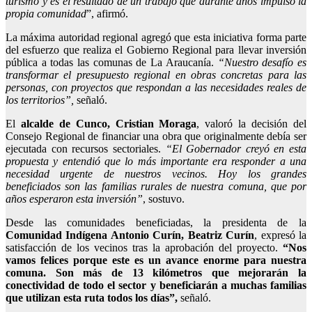
turismo y es el resultado de un trabajo que durante años impulsó la
propia comunidad
”, afirmó.
La máxima autoridad regional agregó que esta iniciativa forma parte
del esfuerzo que realiza el Gobierno Regional para llevar inversión
pública a todas las comunas de La Araucanía.
“Nuestro desafío es
transformar el presupuesto regional en obras concretas para las
personas, con proyectos que respondan a las necesidades reales de
los territorios”,
señaló.
El
alcalde de Cunco, Cristian Moraga
, valoró la decisión del
Consejo Regional de financiar una obra que originalmente debía ser
ejecutada con recursos sectoriales.
“El Gobernador creyó en esta
propuesta y entendió que lo más importante era responder a una
necesidad urgente de nuestros vecinos. Hoy los grandes
beneficiados son las familias rurales de nuestra comuna, que por
años esperaron esta inversión”
, sostuvo.
Desde las comunidades beneficiadas, la presidenta de la
Comunidad Indígena Antonio Curín, Beatriz Curín
, expresó la
satisfacción de los vecinos tras la aprobación del proyecto.
“Nos
vamos felices porque este es un avance enorme para nuestra
comuna. Son más de 13 kilómetros que mejorarán la
conectividad de todo el sector y beneficiarán a muchas familias
que utilizan esta ruta todos los días”,
señaló.