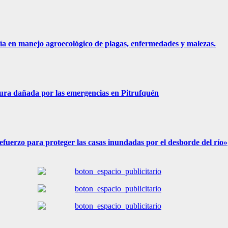
ía en manejo agroecológico de plagas, enfermedades y malezas.
ura dañada por las emergencias en Pitrufquén
fuerzo para proteger las casas inundadas por el desborde del río»