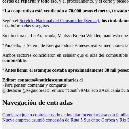
costos de repartir y todo eso
, y el procesamiento, y el corte y pic
“La cooperativa está vendiendo a 70.000 pesos el metro, trozado y
Según el
Servicio Nacional del Consumidor (Sernac)
,
los ciudadanos
más informadas y seguras.
Su directora en La Araucanía, Marissa Brieba Winkler, manifestó que
“Para ello, la Seremi de Energía todos los meses realiza mediciones ta
Ambos sectores coincidieron en señalar que
el alza del combustible
combustible
.
“Antes llenar el estanque costaba aproximadamente 38 mil pesos;
Editor: contacto@noticiascomunitarias.cl
«Para pensar, comentar y compartir»
@destacar @seguidores #Temuco #Cautín #Malleco #Araucanía #Ch
Navegación de entradas
Comienza juicio contra acusado de intentar incendiar casa con famili
Nueva empresa asumió concesión de Ruta 5 Sur entre Gorbea y Río B