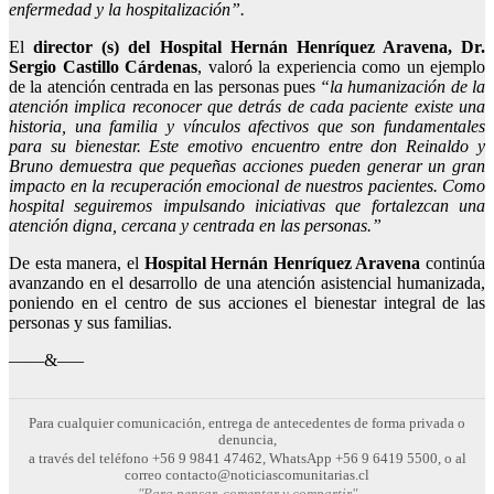
enfermedad y la hospitalización”.
El
director (s) del Hospital Hernán Henríquez Aravena, Dr.
Sergio Castillo Cárdenas
, valoró la experiencia como un ejemplo
de la atención centrada en las personas pues
“la humanización de la
atención implica reconocer que detrás de cada paciente existe una
historia, una familia y vínculos afectivos que son fundamentales
para su bienestar. Este emotivo encuentro entre don Reinaldo y
Bruno demuestra que pequeñas acciones pueden generar un gran
impacto en la recuperación emocional de nuestros pacientes. Como
hospital seguiremos impulsando iniciativas que fortalezcan una
atención digna, cercana y centrada en las personas.”
De esta manera, el
Hospital Hernán Henríquez Aravena
continúa
avanzando en el desarrollo de una atención asistencial humanizada,
poniendo en el centro de sus acciones el bienestar integral de las
personas y sus familias.
——&—–
Para cualquier comunicación, entrega de antecedentes de forma privada o
denuncia,
a través del teléfono +56 9 9841 47462, WhatsApp +56 9 6419 5500, o al
correo contacto@noticiascomunitarias.cl
"Para pensar, comentar y compartir"