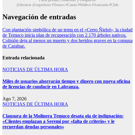
@destacar @seguidores #Temuco #Cautin #Malleco #Araucanía #Chile
Navegación de entradas
Con plantación simbólica de un temu en el «Cerro Ñielol», la ciudad
de Temuco inicia plan de recuperación con 2.170 árboles nativos.
Colisión deja al menos un muerto y dos heridos graves en la comuna
de Carahue.
Entrada relacionada
NOTICIAS DE ÚLTIMA HORA
Miles de usuarios ahorrarán tiempo y dinero con nueva oficina
de licencias de conducir en Labranza.
Ago 7, 2026
NOTICIAS DE ÚLTIMA HORA
Clausura de la Molinera Temuco desata ola de indignación:
«Clientes emplazan a Seremi por «falta de criterio» y le
recuerdan deudas personales»