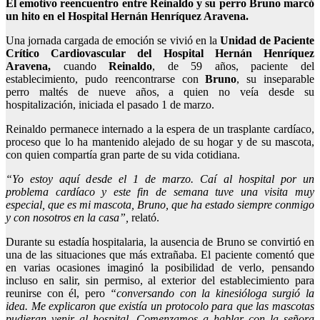
El emotivo reencuentro entre Reinaldo y su perro Bruno marcó
un hito en el Hospital Hernán Henríquez Aravena.
Una jornada cargada de emoción se vivió en la
Unidad de Paciente
Crítico Cardiovascular del Hospital Hernán Henríquez
Aravena,
cuando
Reinaldo
, de 59 años, paciente del
establecimiento, pudo reencontrarse con
Bruno
, su inseparable
perro maltés de nueve años, a quien no veía desde su
hospitalización, iniciada el pasado 1 de marzo.
Reinaldo permanece internado a la espera de un trasplante cardíaco,
proceso que lo ha mantenido alejado de su hogar y de su mascota,
con quien compartía gran parte de su vida cotidiana.
“Yo estoy aquí desde el 1 de marzo. Caí al hospital por un
problema cardíaco y este fin de semana tuve una visita muy
especial, que es mi mascota, Bruno, que ha estado siempre conmigo
y con nosotros en la casa”,
relató.
Durante su estadía hospitalaria, la ausencia de Bruno se convirtió en
una de las situaciones que más extrañaba. El paciente comentó que
en varias ocasiones imaginó la posibilidad de verlo, pensando
incluso en salir, sin permiso, al exterior del establecimiento para
reunirse con él, pero
“conversando con la kinesióloga surgió la
idea. Me explicaron que existía un protocolo para que las mascotas
pudieran venir al hospital. Comenzamos a hablar con la señora