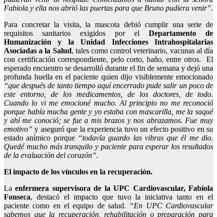
Fabiola y ella nos abrió las puertas para que Bruno pudiera venir”.
Para concretar la visita, la mascota debió cumplir una serie de
requisitos sanitarios exigidos por el
Departamento de
Humanización y la Unidad Infecciones Intrahospitalarias
Asociadas a la Salud
, tales como control veterinario, vacunas al día
con certificación correspondiente, pelo corto, baño, entre otros. El
esperado encuentro se desarrolló durante el fin de semana y dejó una
profunda huella en el paciente quien dijo visiblemente emocionado
“que después de tanto tiempo aquí encerrado pude salir un poco de
este entorno, de los medicamentos, de los doctores, de todo.
Cuando lo vi me emocioné mucho. Al principio no me reconoció
porque había mucha gente y yo estaba con mascarilla, me la saqué
y ahí me conoció; se fue a mis brazos y nos abrazamos. Fue muy
emotivo”
y aseguró que la experiencia tuvo un efecto positivo en su
estado anímico porque
“todavía guardo las vibras que él me dio.
Quedé mucho más tranquilo y paciente para esperar los resultados
de la evaluación del corazón”.
El impacto de los vínculos en la recuperación.
La
enfermera supervisora de la UPC Cardiovascular, Fabiola
Fonseca
, destacó el impacto que tuvo la iniciativa tanto en el
paciente como en el equipo de salud.
“En UPC Cardiovascular
sabemos que la recuperación, rehabilitación o preparación para