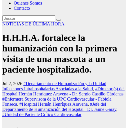
Quienes Somos
Contacto
NOTICIAS DE ÚLTIMA HORA
H.H.H.A. fortalece la
humanización con la primera
visita de una mascota a un
paciente hospitalizado.
Jul 2, 2026
#Departamento de Humanización y la Unidad
Infecciones Intrahospitalarias Asociadas a la Salud
,
#Director (s) del
Hospital Hernán Henríquez Aravena - Dr. Sergio Castillo Cárdenas
,
#Enfermera Supervisora de la UPC Cardiovascular - Fabiola
Fonseca
,
#Hospital Hernán Henríquez Aravena
,
#Jefe del
Departamento de Humanización del Hospital - Dr. Jaime Garay
,
#Unidad de Paciente Crítico Cardiovascular