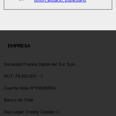
EMPRESA
Sociedad Prensa Digital del Sur SpA
RUT: 78.362.915 - 1
Cuenta Vista N°78626084
Banco de Chile
Rep.Legal: Freddy Catalán C.