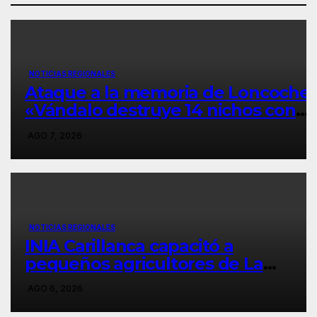
NOTICIAS REGIONALES
Ataque a la memoria de Loncoche:
«Vándalo destruye 14 nichos con
objetos contundentes y el
AGO 7, 2026
municipio exige cárcel».
NOTICIAS REGIONALES
INIA Carillanca capacitó a
pequeños agricultores de La
Araucanía en manejo
AGO 6, 2026
agroecológico de plagas,
enfermedades y malezas.