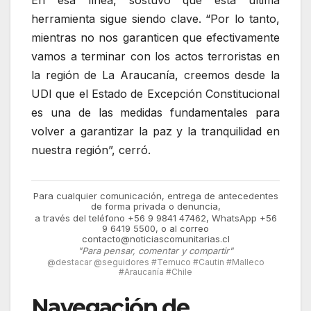
En esa línea, sostuvo que esta última
herramienta sigue siendo clave. “Por lo tanto,
mientras no nos garanticen que efectivamente
vamos a terminar con los actos terroristas en
la región de La Araucanía,
creemos desde la
UDI que el Estado de Excepción Constitucional
es una de las medidas fundamentales para
volver a garantizar la paz y la tranquilidad en
nuestra región”,
cerró.
Para cualquier comunicación, entrega de antecedentes
de forma privada o denuncia,
a través del teléfono +56 9 9841 47462, WhatsApp +56
9 6419 5500, o al correo
contacto@noticiascomunitarias.cl
"Para pensar, comentar y compartir"
@destacar @seguidores #Temuco #Cautin #Malleco
#Araucanía #Chile
Navegación de