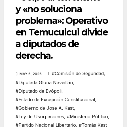
y «no soluciona
problema»: Operativo
en Temucuicui divide
a diputados de
derecha.
#Comisión de Seguridad
,
MAY 6, 2026
#Diputada Gloria Naveillán
,
#Diputado de Evópoli
,
#Estado de Excepción Constitucional
,
#Gobierno de Jose A. Kast
,
#Ley de Usurpaciones
,
#Ministerio Público
,
#Partido Nacional Libertario
,
#Tomás Kast