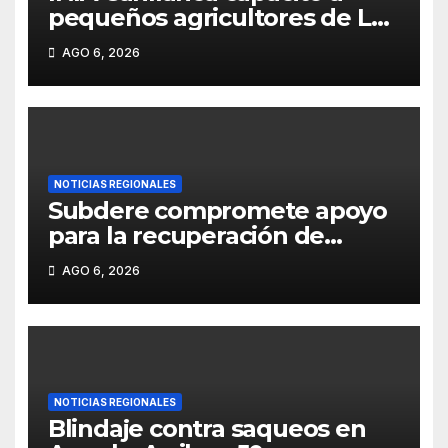
pequeños agricultores de La
Araucanía en manejo
AGO 6, 2026
agroecológico de plagas,
enfermedades y malezas.
NOTICIAS REGIONALES
Subdere compromete apoyo
para la recuperación de
infraestructura dañada por
AGO 6, 2026
las emergencias en
Pitrufquén
NOTICIAS REGIONALES
Blindaje contra saqueos en