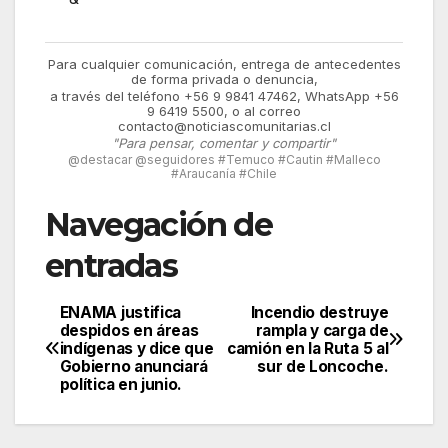
Para cualquier comunicación, entrega de antecedentes
de forma privada o denuncia,
a través del teléfono +56 9 9841 47462, WhatsApp +56
9 6419 5500, o al correo
contacto@noticiascomunitarias.cl
"Para pensar, comentar y compartir"
@destacar @seguidores #Temuco #Cautin #Malleco
#Araucanía #Chile
Navegación de
entradas
ENAMA justifica
Incendio destruye
despidos en áreas
rampla y carga de
indígenas y dice que
camión en la Ruta 5 al
Gobierno anunciará
sur de Loncoche.
política en junio.