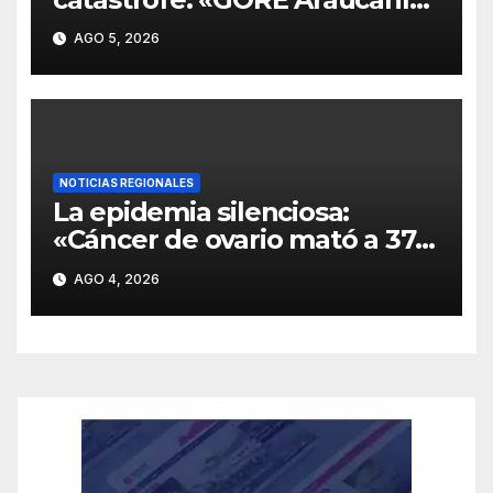
destinará $11 mil millones
AGO 5, 2026
directo a municipios y exige
Emergencia Agrícola
inmediata»
NOTICIAS REGIONALES
La epidemia silenciosa:
«Cáncer de ovario mató a 37
mujeres en La Araucanía en
AGO 4, 2026
2025 y FALP abre ensayos
clínicos ante la falta de test
de detección precoz».