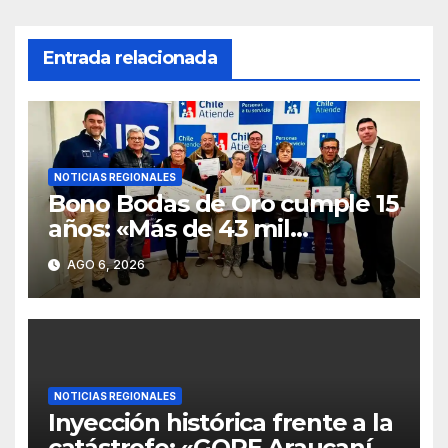
Entrada relacionada
NOTICIAS REGIONALES
Bono Bodas de Oro cumple 15
años: «Más de 43 mil
personas han sido
AGO 6, 2026
beneficiadas en La
Araucanía»
NOTICIAS REGIONALES
Inyección histórica frente a la
catástrofe: «GORE Araucanía