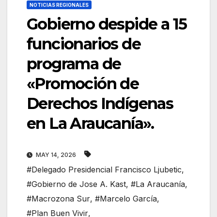
NOTICIAS REGIONALES
Gobierno despide a 15
funcionarios de
programa de
«Promoción de
Derechos Indígenas
en La Araucanía».
MAY 14, 2026
#Delegado Presidencial Francisco Ljubetic
,
#Gobierno de Jose A. Kast
,
#La Araucanía
,
#Macrozona Sur
,
#Marcelo García
,
#Plan Buen Vivir
,