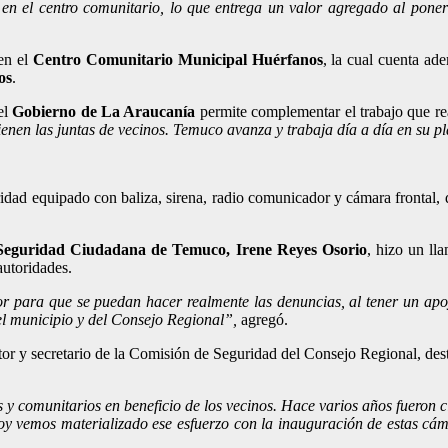
 en el centro comunitario, lo que entrega un valor agregado al pone
en el
Centro Comunitario Municipal Huérfanos
, la cual cuenta ad
os
.
el
Gobierno de La Araucanía
permite complementar el trabajo que re
nen las juntas de vecinos. Temuco avanza y trabaja día a día en su p
ridad equipado con baliza, sirena, radio comunicador y cámara frontal, d
Seguridad Ciudadana de Temuco, Irene Reyes Osorio
, hizo un ll
autoridades.
tor para que se puedan hacer realmente las denuncias, al tener un apoy
el municipio y del Consejo Regional”,
agregó.
ctor y secretario de la Comisión de Seguridad del Consejo Regional, dest
s y comunitarios en beneficio de los vecinos. Hace varios años fueron 
oy vemos materializado ese esfuerzo con la inauguración de estas cám