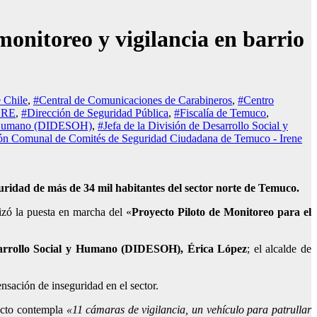
nitoreo y vigilancia en barrio
 Chile
,
#Central de Comunicaciones de Carabineros
,
#Centro
ORE
,
#Dirección de Seguridad Pública
,
#Fiscalía de Temuco
,
 y Humano (DIDESOH)
,
#Jefa de la División de Desarrollo Social y
ión Comunal de Comités de Seguridad Ciudadana de Temuco - Irene
guridad de más de 34 mil habitantes del sector norte de Temuco.
izó la puesta en marcha del «
Proyecto Piloto de Monitoreo para el
esarrollo Social y Humano (DIDESOH), Érica López
; el alcalde de
ensación de inseguridad en el sector.
yecto contempla
«11 cámaras de vigilancia, un vehículo para patrullar