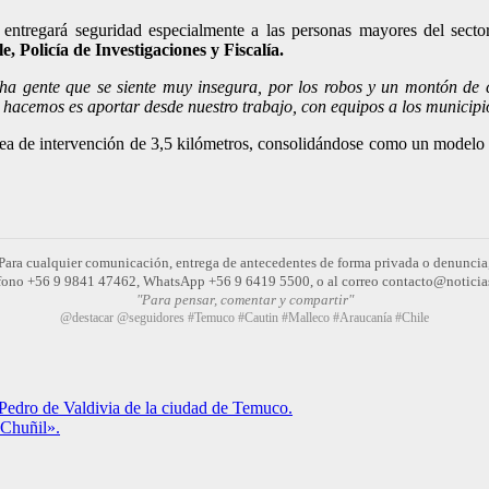
a entregará seguridad especialmente a las personas mayores del secto
, Policía de Investigaciones y Fiscalía.
a gente que se siente muy insegura, por los robos y un montón de c
hacemos es aportar desde nuestro trabajo, con equipos a los municipi
rea de intervención de 3,5 kilómetros, consolidándose como un modelo d
Para cualquier comunicación, entrega de antecedentes de forma privada o denuncia
léfono +56 9 9841 47462, WhatsApp +56 9 6419 5500, o al correo contacto@noticia
"Para pensar, comentar y compartir"
@destacar @seguidores #Temuco #Cautin #Malleco #Araucanía #Chile
Pedro de Valdivia de la ciudad de Temuco.
 Chuñil».