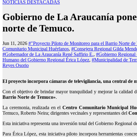
NOTICIAS DESTACADAS
Gobierno de La Araucanía pone 
norte de Temuco.
Jun 11, 2026
#"Proyecto Piloto de Monitoreo para el Barrio Norte d
Comunitario Municipal Huérfanos
,
#Consejera Regional Gilda Mend
#Gobernador de La Araucanía René Saffirio E.
,
#Gobierno Regional
Humano del Gobierno Regional Érica López
,
#Municipalidad de Te
Reyes Osorio
El proyecto incorpora cámaras de televigilancia, una central de m
Con el objetivo de brindar mayor tranquilidad y mejorar la calidad 
Barrio Norte de Temuco»
.
La ceremonia, realizada en el
Centro Comunitario Municipal Hu
Temuco, Roberto Neira; dirigentes vecinales y representantes del
Cons
Esta iniciativa representa una inversión total del Gobierno Regional de
Para Érica López, esta iniciativa piloto incorpora herramientas concr