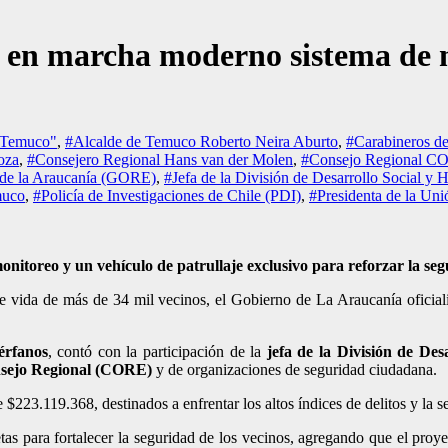
en marcha moderno sistema de mo
e Temuco"
,
#Alcalde de Temuco Roberto Neira Aburto
,
#Carabineros de
oza
,
#Consejero Regional Hans van der Molen
,
#Consejo Regional C
 de la Araucanía (GORE)
,
#Jefa de la División de Desarrollo Social
muco
,
#Policía de Investigaciones de Chile (PDI)
,
#Presidenta de la Un
onitoreo y un vehículo de patrullaje exclusivo para reforzar la se
de vida de más de 34 mil vecinos, el Gobierno de La Araucanía oficial
érfanos
, contó con la participación de la
jefa de la División de D
ejo Regional (CORE)
y de organizaciones de seguridad ciudadana.
 $223.119.368, destinados a enfrentar los altos índices de delitos y la s
etas para fortalecer la seguridad de los vecinos, agregando que el pro