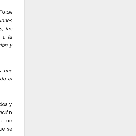
iscal
ciones
, los
 a la
ión y
s que
do el
ados y
ación
 a un
ue se