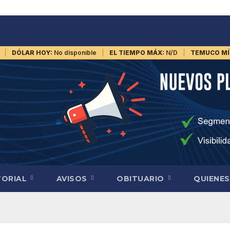
DÓLAR HOY:
No disponible
EL TIEMPO MÁX:
N/D
TEMUCO MÍ
TORIAL
AVISOS
OBITUARIO
QUIENE