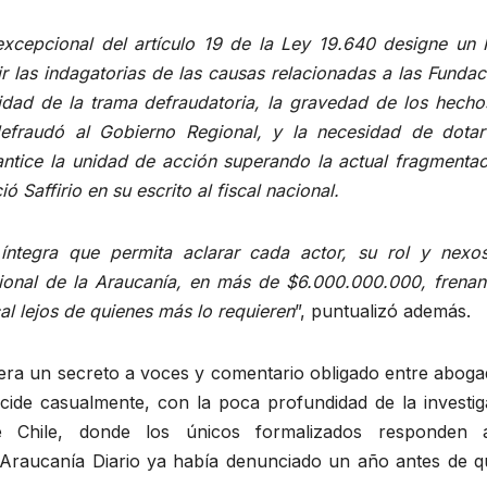
excepcional del artículo 19 de la Ley 19.640 designe un F
gir las indagatorias de las causas relacionadas a las Funda
idad de la trama defraudatoria, la gravedad de los hechos
efraudó al Gobierno Regional, y la necesidad de dotar
antice la unidad de acción superando la actual fragmentac
ó Saffirio en su escrito al fiscal nacional.
 íntegra que permita aclarar cada actor, su rol y nexo
ional de la Araucanía, en más de $6.000.000.000, frenan
cal lejos de quienes más lo requieren
”, puntualizó además.
o, era un secreto a voces y comentario obligado entre abog
ide casualmente, con la poca profundidad de la investig
e Chile, donde los únicos formalizados responden
e Araucanía Diario ya había denunciado un año antes de q