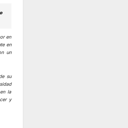
o
or en
te en
on un
de su
rsidad
en la
cer y