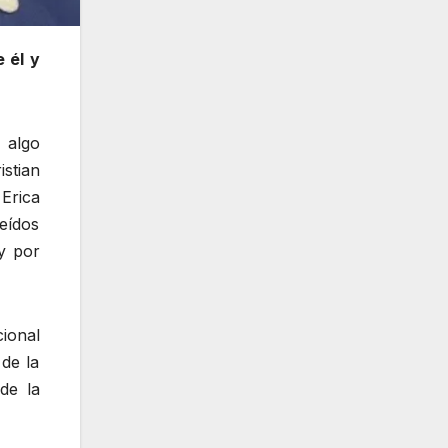
 él y
 algo
istian
Erica
eídos
y por
cional
de la
de la