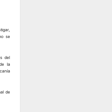
igar,
no se
s del
de la
canía
nal de