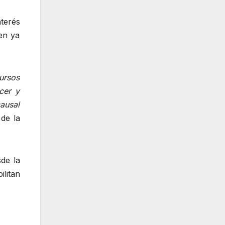
nterés
ien ya
ursos
cer y
causal
 de la
de la
ilitan