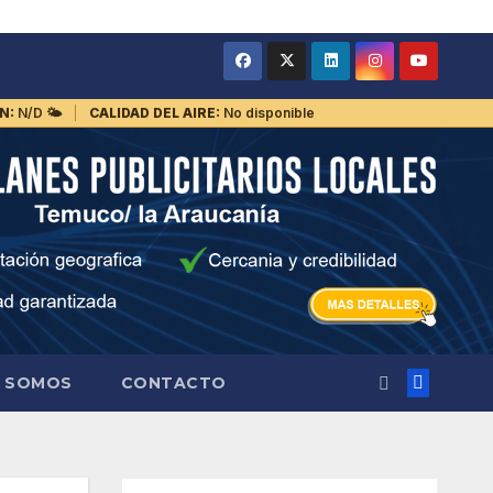
N:
N/D
🌤️
CALIDAD DEL AIRE:
No disponible
S SOMOS
CONTACTO