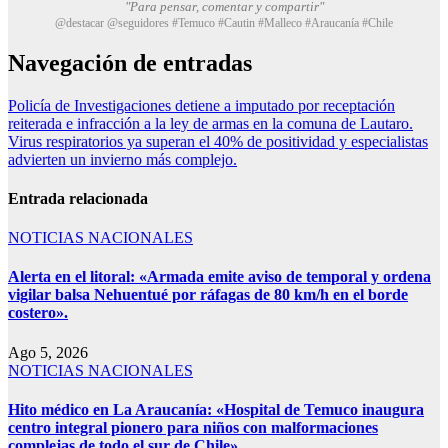
"Para pensar, comentar y compartir"
@destacar @seguidores #Temuco #Cautin #Malleco #Araucanía #Chile
Navegación de entradas
Policía de Investigaciones detiene a imputado por receptación
reiterada e infracción a la ley de armas en la comuna de Lautaro.
Virus respiratorios ya superan el 40% de positividad y especialistas
advierten un invierno más complejo.
Entrada relacionada
NOTICIAS NACIONALES
Alerta en el litoral: «Armada emite aviso de temporal y ordena
vigilar balsa Nehuentué por ráfagas de 80 km/h en el borde
costero».
Ago 5, 2026
NOTICIAS NACIONALES
Hito médico en La Araucanía: «Hospital de Temuco inaugura
centro integral pionero para niños con malformaciones
complejas de todo el sur de Chile».