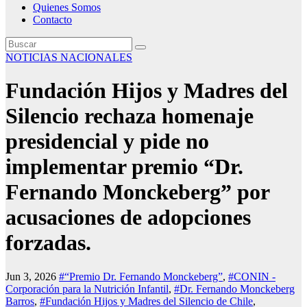
Quienes Somos
Contacto
NOTICIAS NACIONALES
Fundación Hijos y Madres del
Silencio rechaza homenaje
presidencial y pide no
implementar premio “Dr.
Fernando Monckeberg” por
acusaciones de adopciones
forzadas.
Jun 3, 2026
#“Premio Dr. Fernando Monckeberg”
,
#CONIN -
Corporación para la Nutrición Infantil
,
#Dr. Fernando Monckeberg
Barros
,
#Fundación Hijos y Madres del Silencio de Chile
,